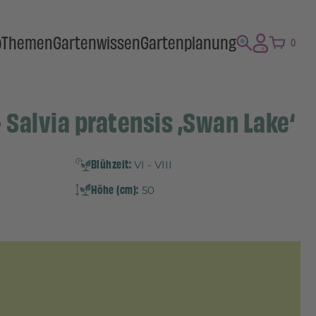
p
Themen
Gartenwissen
Gartenplanung
0
 Salvia pratensis ‚Swan Lake‘
Blühzeit:
VI - VIII
Höhe (cm):
50