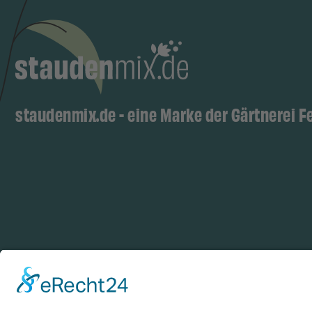
staudenmix.de - eine Marke der Gärtnerei F
Zahlungsarten
Log