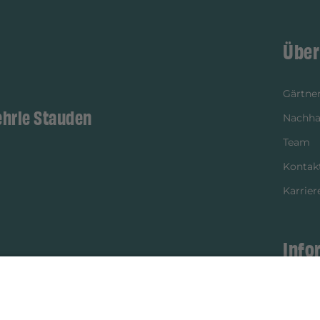
Über
Gärtner
ehrle Stauden
Nachhal
Team
Kontak
Karrier
Info
istikpartner
Bezahl
Newsle