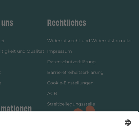
 uns
Rechtliches
ei
Widerrufsrecht und Widerrufsformular
tigkeit und Qualität
Impressum
Datenschutzerklärung
t
Barrierefreiheitserklärung
e
Cookie-Einstellungen
AGB
Streitbeilegungsstelle
rmationen
Vertrag widerrufen
ung
tter