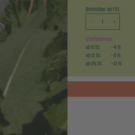
Bestellbar ab 1 St.
-
+
Staffelpreise:
ab
6
St.
-
4
%
ab
12
St.
-
8
%
ab
24
St.
-
12
%