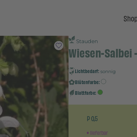
Sho
Stauden
Wiesen-Salbei -
Lichtbedarf:
sonnig
Blütenfarbe:
Blattfarbe:
P 0,5
lieferbar