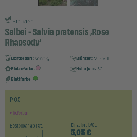
Stauden
Salbei - Salvia pratensis ‚Rose
Rhapsody‘
Lichtbedarf:
Blühzeit:
sonnig
VI - VIII
Blütenfarbe:
Höhe (cm):
50
Blattfarbe:
P 0,5
lieferbar
Bestellbar ab 1 St.
Einzelpreis/St.
5,05
€