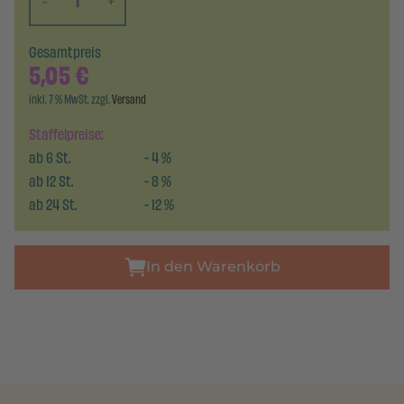
-
+
Gesamtpreis
5,05
€
inkl. 7 % MwSt. zzgl.
Versand
Staffelpreise:
ab
6
St.
-
4
%
ab
12
St.
-
8
%
ab
24
St.
-
12
%
In den Warenkorb