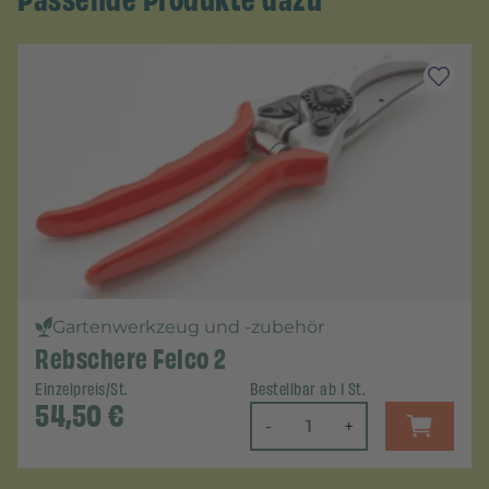
Gartenwerkzeug und -zubehör
Rebschere Felco 2
Einzelpreis/St.
Bestellbar ab 1 St.
54,50
€
-
+