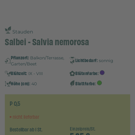
Stauden
Salbei - Salvia nemorosa
Pflanzort:
Balkon/Terrasse,
Lichtbedarf:
sonnig
Garten/Beet
Blühzeit:
Blütenfarbe:
IX - VIII
Höhe (cm):
Blattfarbe:
40
P 0,5
nicht lieferbar
Bestellbar ab 1 St.
Einzelpreis/St.