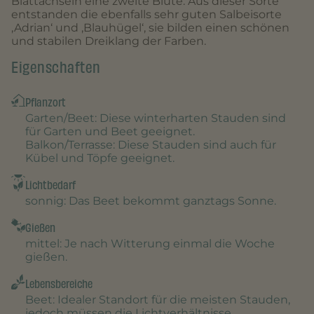
Blattachseln eine zweite Blüte. Aus dieser Sorte
entstanden die ebenfalls sehr guten Salbeisorte
‚Adrian‘ und ‚Blauhügel‘, sie bilden einen schönen
und stabilen Dreiklang der Farben.
Eigenschaften
Pflanzort
Garten/Beet
: Diese winterharten Stauden sind
für Garten und Beet geeignet.
Balkon/Terrasse
: Diese Stauden sind auch für
Kübel und Töpfe geeignet.
Lichtbedarf
sonnig
: Das Beet bekommt ganztags Sonne.
Gießen
mittel
: Je nach Witterung einmal die Woche
gießen.
Lebensbereiche
Beet
: Idealer Standort für die meisten Stauden,
jedoch müssen die Lichtverhältnisse