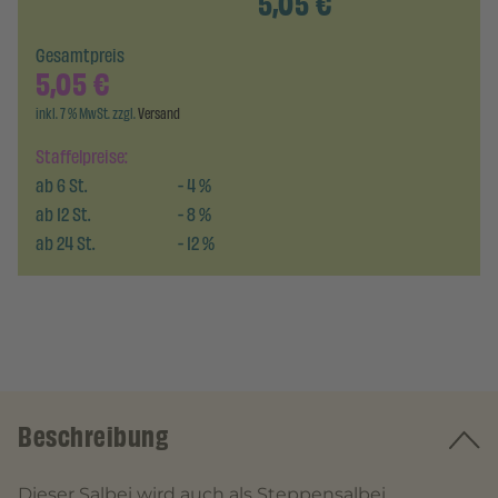
5,05
€
Gesamtpreis
5,05
€
inkl. 7 % MwSt. zzgl.
Versand
Staffelpreise:
ab
6
St.
-
4
%
ab
12
St.
-
8
%
ab
24
St.
-
12
%
Beschreibung
Dieser Salbei wird auch als Steppensalbei