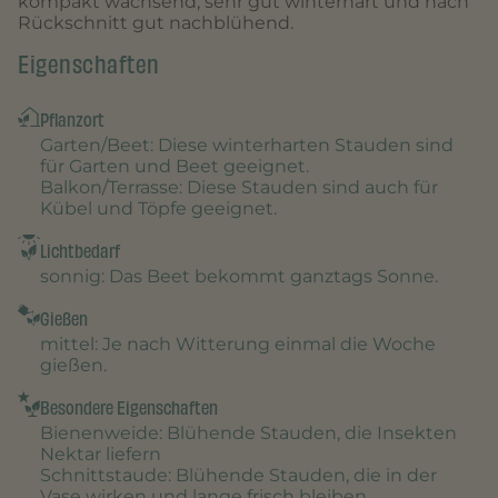
kompakt wachsend, sehr gut winterhart und nach
Rückschnitt gut nachblühend.
Eigenschaften
Pflanzort
Garten/Beet
: Diese winterharten Stauden sind
für Garten und Beet geeignet.
Balkon/Terrasse
: Diese Stauden sind auch für
Kübel und Töpfe geeignet.
Lichtbedarf
sonnig
: Das Beet bekommt ganztags Sonne.
Gießen
mittel
: Je nach Witterung einmal die Woche
gießen.
Besondere Eigenschaften
Bienenweide
: Blühende Stauden, die Insekten
Nektar liefern
Schnittstaude
: Blühende Stauden, die in der
Vase wirken und lange frisch bleiben