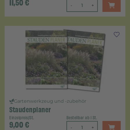
11,50
€
-
+
Gartenwerkzeug und -zubehör
Staudenplaner
Einzelpreis/St.
Bestellbar ab 1 St.
9,00
€
-
+