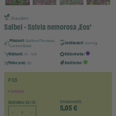
Stauden
Salbei - Salvia nemorosa ‚Eos‘
Pflanzort:
Balkon/Terrasse,
Lichtbedarf:
sonnig
Garten/Beet
Blühzeit:
Blütenfarbe:
IX - VIII
Höhe (cm):
Blattfarbe:
50
P 0,5
lieferbar
Bestellbar ab 1 St.
Einzelpreis/St.
5,05
€
-
+