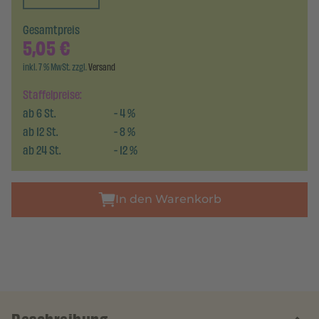
Gesamtpreis
5,05
€
inkl. 7 % MwSt. zzgl.
Versand
Staffelpreise:
ab
6
St.
-
4
%
ab
12
St.
-
8
%
ab
24
St.
-
12
%
In den Warenkorb