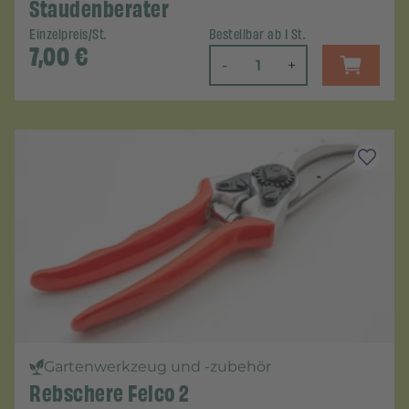
Staudenberater
Einzelpreis/St.
Bestellbar ab 1 St.
7,00
€
-
+
Gartenwerkzeug und -zubehör
Rebschere Felco 2