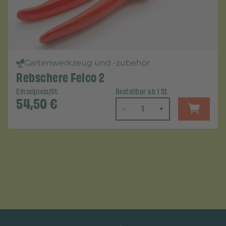
Gartenwerkzeug und -zubehör
Rebschere Felco 2
Einzelpreis/St.
Bestellbar ab 1 St.
54,50
€
-
+