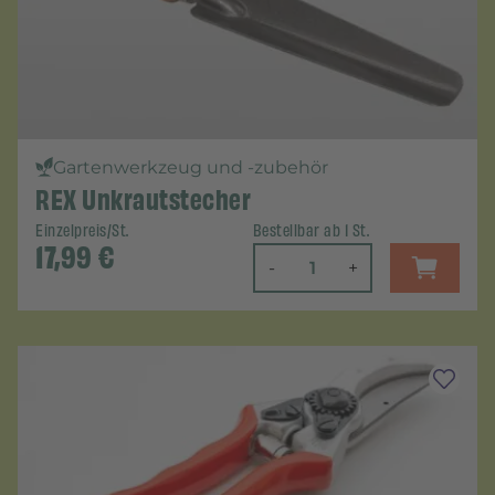
Gartenwerkzeug und -zubehör
REX Unkrautstecher
Einzelpreis/St.
Bestellbar ab 1 St.
17,99
€
-
+