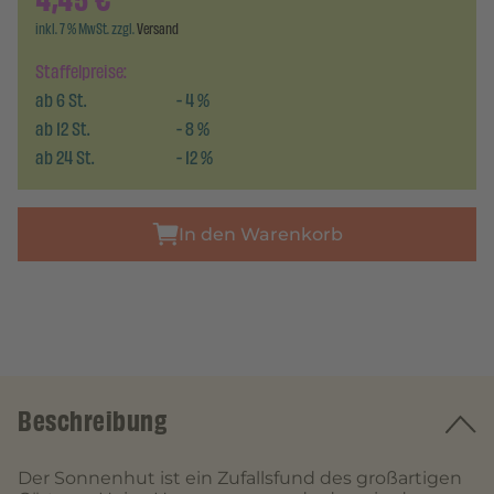
4,45
€
inkl. 7 % MwSt. zzgl.
Versand
Staffelpreise:
ab
6
St.
-
4
%
ab
12
St.
-
8
%
ab
24
St.
-
12
%
In den Warenkorb
Beschreibung
Der Sonnenhut ist ein Zufallsfund des großartigen