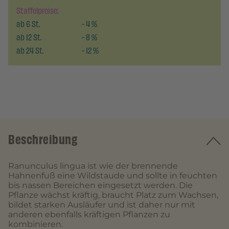
Staffelpreise:
ab
6
St.
-
4
%
ab
12
St.
-
8
%
ab
24
St.
-
12
%
Beschreibung
Ranunculus lingua ist wie der brennende
Hahnenfuß eine Wildstaude und sollte in feuchten
bis nassen Bereichen eingesetzt werden. Die
Pflanze wächst kräftig, braucht Platz zum Wachsen,
bildet starken Ausläufer und ist daher nur mit
anderen ebenfalls kräftigen Pflanzen zu
kombinieren.