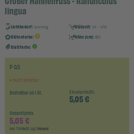
Großer Hahnenfuss - Ranunculus
lingua
Lichtbedarf:
Blühzeit:
sonnig
VI - VIII
Blütenfarbe:
Höhe (cm):
80
Blattfarbe:
P 0,5
nicht lieferbar
Bestellbar ab 1 St.
Einzelpreis/St.
5,05
€
Gesamtpreis
5,05
€
inkl. 7 % MwSt. zzgl.
Versand