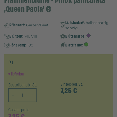
Flammenblume - Phlox paniculata
‚Queen Paola‘ ®
Lichtbedarf:
halbschattig,
Pflanzort:
Garten/Beet
sonnig
Blühzeit:
Blütenfarbe:
VII, VIII
Höhe (cm):
Blattfarbe:
100
P 1
lieferbar
Bestellbar ab 1 St.
Einzelpreis/St.
7,25
€
-
+
Gesamtpreis
7,25
€