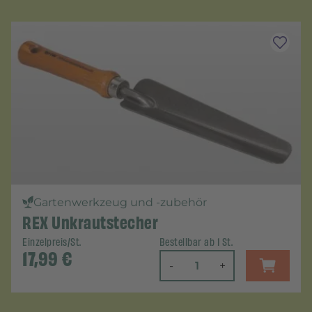
Gartenwerkzeug und -zubehör
REX Unkrautstecher
Einzelpreis/St.
Bestellbar ab 1 St.
17,99
€
-
+