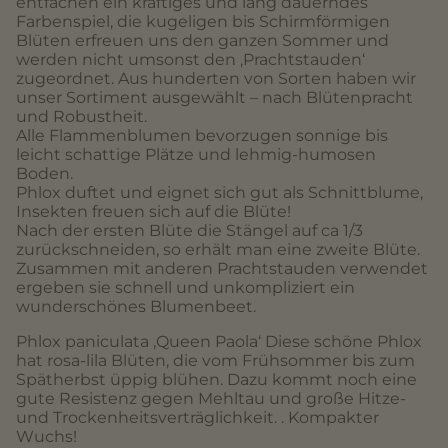
entfachen ein kräftiges und lang dauerndes
Farbenspiel, die kugeligen bis Schirmförmigen
Blüten erfreuen uns den ganzen Sommer und
werden nicht umsonst den ‚Prachtstauden‘
zugeordnet. Aus hunderten von Sorten haben wir
unser Sortiment ausgewählt – nach Blütenpracht
und Robustheit.
Alle Flammenblumen bevorzugen sonnige bis
leicht schattige Plätze und lehmig-humosen
Boden.
Phlox duftet und eignet sich gut als Schnittblume,
Insekten freuen sich auf die Blüte!
Nach der ersten Blüte die Stängel auf ca 1/3
zurückschneiden, so erhält man eine zweite Blüte.
Zusammen mit anderen Prachtstauden verwendet
ergeben sie schnell und unkompliziert ein
wunderschönes Blumenbeet.
Phlox paniculata ‚Queen Paola‘ Diese schöne Phlox
hat rosa-lila Blüten, die vom Frühsommer bis zum
Spätherbst üppig blühen. Dazu kommt noch eine
gute Resistenz gegen Mehltau und große Hitze-
und Trockenheitsverträglichkeit. . Kompakter
Wuchs!