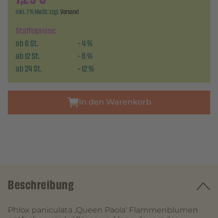
inkl. 7 % MwSt. zzgl.
Versand
Staffelpreise:
ab
6
St.
-
4
%
ab
12
St.
-
8
%
ab
24
St.
-
12
%
In den Warenkorb
Beschreibung
Phlox paniculata ‚Queen Paola‘ Flammenblumen