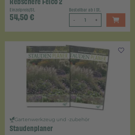
Rebschere Felco 2
Einzelpreis/St.
Bestellbar ab 1 St.
54,50
€
-
+
Gartenwerkzeug und -zubehör
Staudenplaner