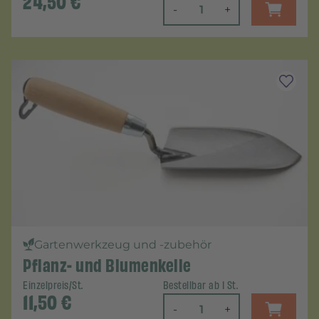
24,50
€
-
+
Gartenwerkzeug und -zubehör
Pflanz- und Blumenkelle
Einzelpreis/St.
Bestellbar ab 1 St.
11,50
€
-
+