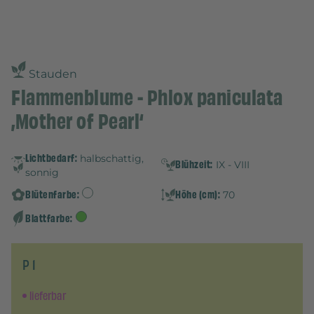
Stauden
Flammenblume - Phlox paniculata
‚Mother of Pearl‘
Lichtbedarf:
halbschattig,
Blühzeit:
IX - VIII
sonnig
Blütenfarbe:
Höhe (cm):
70
Blattfarbe:
P 1
lieferbar