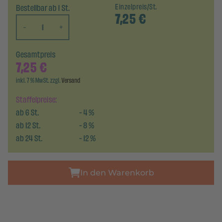
Bestellbar ab 1 St.
Einzelpreis/St.
7,25
€
-
+
Gesamtpreis
7,25
€
inkl. 7 % MwSt. zzgl.
Versand
Staffelpreise:
ab
6
St.
-
4
%
ab
12
St.
-
8
%
ab
24
St.
-
12
%
In den Warenkorb