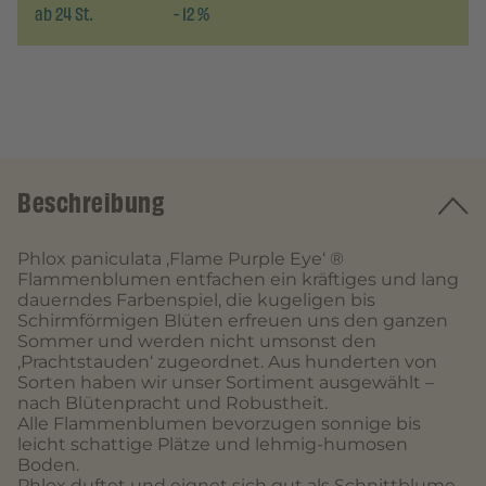
ab
24
St.
-
12
%
Beschreibung
Phlox paniculata ‚Flame Purple Eye‘ ®
Flammenblumen entfachen ein kräftiges und lang
dauerndes Farbenspiel, die kugeligen bis
Schirmförmigen Blüten erfreuen uns den ganzen
Sommer und werden nicht umsonst den
‚Prachtstauden‘ zugeordnet. Aus hunderten von
Sorten haben wir unser Sortiment ausgewählt –
nach Blütenpracht und Robustheit.
Alle Flammenblumen bevorzugen sonnige bis
leicht schattige Plätze und lehmig-humosen
Boden.
Phlox duftet und eignet sich gut als Schnittblume,