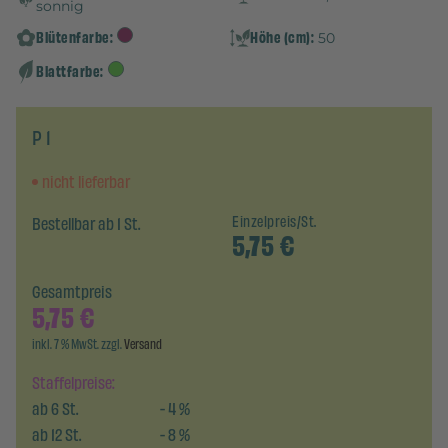
sonnig
Blütenfarbe:
Höhe (cm):
50
Blattfarbe:
P 1
nicht lieferbar
Bestellbar ab 1 St.
Einzelpreis/St.
5,75
€
Gesamtpreis
5,75
€
inkl. 7 % MwSt. zzgl.
Versand
Staffelpreise:
ab
6
St.
-
4
%
ab
12
St.
-
8
%