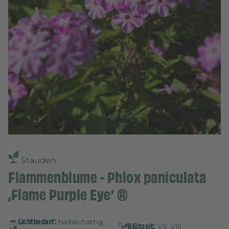
Stauden
Flammenblume - Phlox paniculata
‚Flame Purple Eye‘ ®
Lichtbedarf:
halbschattig,
Blühzeit:
VII, VIII