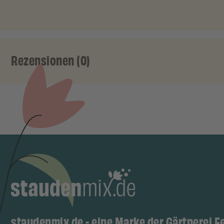
Rezensionen (0)
staudenmix.de - eine Marke der Gärtnerei F