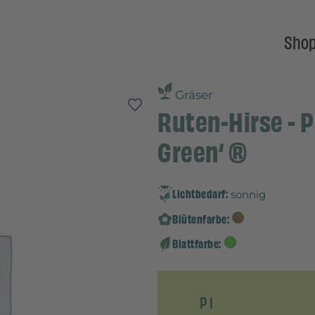
Sho
Gräser
Ruten-Hirse - 
Green‘ ®
Lichtbedarf:
sonnig
Blütenfarbe:
Blattfarbe:
P 1