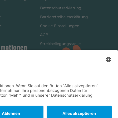
Datenschutzerklärung
t
Barrierefreiheitserklärung
e
Cookie-Einstellungen
AGB
Streitbeilegungsstelle
rmationen
Vertrag widerrufen
ung
tter
kung
dinformationen
arkeit/Verträglichkeit