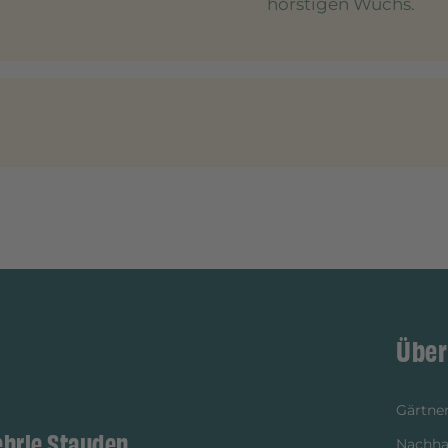
horstigen Wuchs.
Über
Gärtner
ehrle Stauden
Nachhal