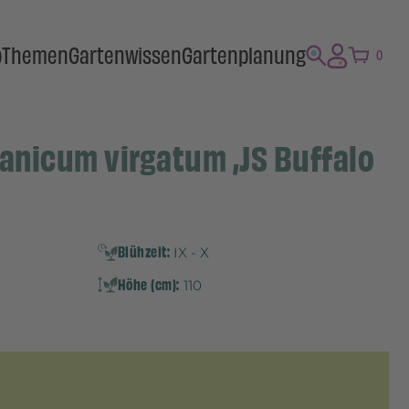
p
Themen
Gartenwissen
Gartenplanung
0
Panicum virgatum ‚JS Buffalo
Blühzeit:
IX - X
Höhe (cm):
110