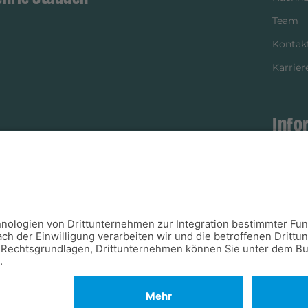
Team
Kontak
Karrier
Info
istikpartner
Bezahl
Newsle
Verpac
Versan
Verfügb