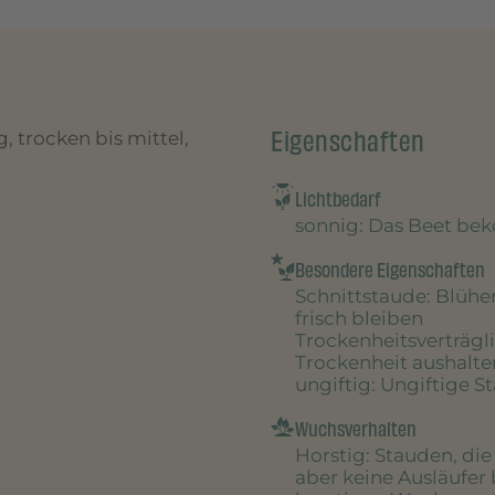
Eigenschaften
, trocken bis mittel,
Lichtbedarf
sonnig
: Das Beet be
Besondere Eigenschaften
Schnittstaude
: Blühe
frisch bleiben
Trockenheitsverträgl
Trockenheit aushalte
ungiftig
: Ungiftige S
Wuchsverhalten
Horstig
: Stauden, di
aber keine Ausläufer 