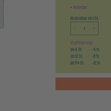
lieferbar
Bestellbar ab 1 St.
-
+
Staffelpreise:
ab
6
St.
-
4
%
ab
12
St.
-
8
%
ab
24
St.
-
12
%