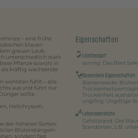
Eigenschaften
enminze – eine frühe
e hübschen blauen
 dem grauen Laub.
Lichtbedarf
h unterschiedlich stark
sonnig
: Das Beet be
iese Pflanze sowohl in
 als kräftig wachsende
Besondere Eigenschaften
.
 wohlsten fühlt – alle
Bienenweide
: Blühen
hts aus und führt nur
Trockenheitsverträgl
Dünger sollte
Trockenheit aushalte
ungiftig
: Ungiftige S
um, Helichrysum,
Lebensbereiche
Gehölzrand
: Die Sta
ne der höheren Sorten,
Standorten, z.B. unt
abilen Blütenstängeln
ehen, sondern fast