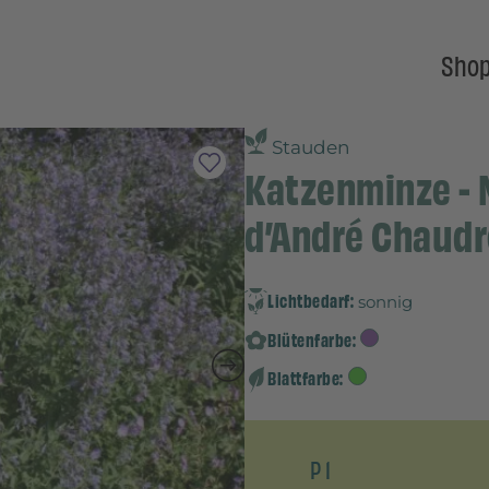
Sho
Stauden
Katzenminze - N
d’André Chaudr
Lichtbedarf:
sonnig
Blütenfarbe:
Blattfarbe:
P 1