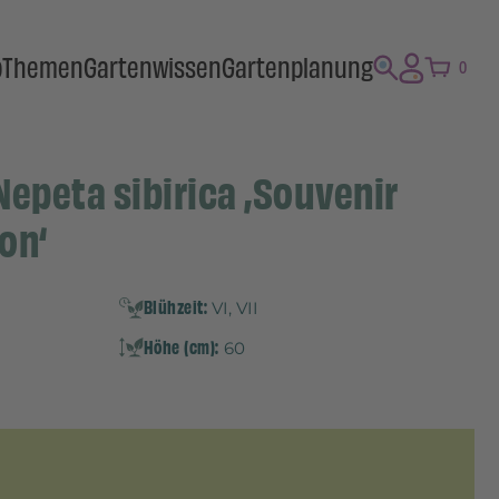
p
Themen
Gartenwissen
Gartenplanung
0
epeta sibirica ‚Souvenir
on‘
Blühzeit:
VI, VII
Höhe (cm):
60