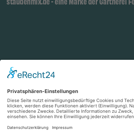
staudenmix.de - eine Marke der Gärtnerei F
Zahlungsarten
Log
Vorkasse
Rechnung