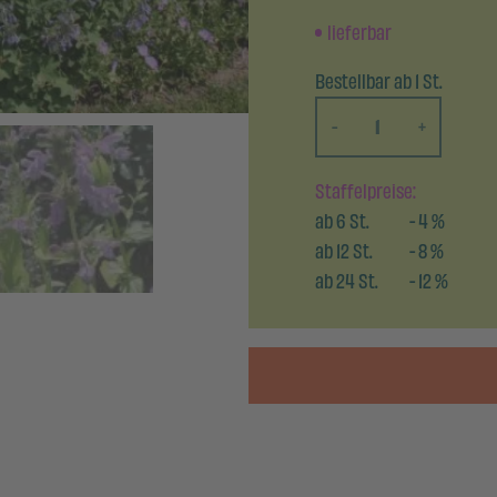
lieferbar
Bestellbar ab 1 St.
-
+
Staffelpreise:
ab
6
St.
-
4
%
ab
12
St.
-
8
%
ab
24
St.
-
12
%