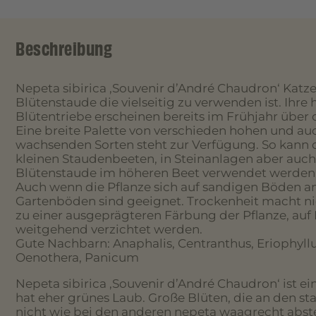
Beschreibung
Nepeta sibirica ‚Souvenir d’André Chaudron‘ Katz
Blütenstaude die vielseitig zu verwenden ist. Ihr
Blütentriebe erscheinen bereits im Frühjahr über
Eine breite Palette von verschieden hohen und auc
wachsenden Sorten steht zur Verfügung. So kann d
kleinen Staudenbeeten, in Steinanlagen aber auch
Blütenstaude im höheren Beet verwendet werden
Auch wenn die Pflanze sich auf sandigen Böden am
Gartenböden sind geeignet. Trockenheit macht nic
zu einer ausgeprägteren Färbung der Pflanze, auf 
weitgehend verzichtet werden.
Gute Nachbarn: Anaphalis, Centranthus, Eriophyll
Oenothera, Panicum
Nepeta sibirica ‚Souvenir d’André Chaudron‘ ist ei
hat eher grünes Laub. Große Blüten, die an den st
nicht wie bei den anderen nepeta waagrecht abst