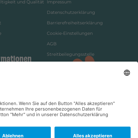
tigkeit und Qualität
Impressum
Datenschutzerklärung
t
Barrierefreiheitserklärung
e
Cookie-Einstellungen
AGB
Streitbeilegungsstelle
rmationen
Vertrag widerrufen
ung
tter
kung
dinformationen
arkeit/Verträglichkeit