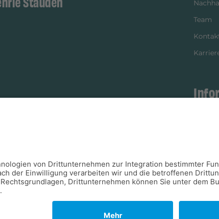
ehrle Stauden
Nachhal
Team
Kontak
Karrier
Info
istikpartner
Bezahl
Newsle
Verpac
Versan
Verfügb