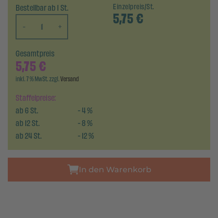
Bestellbar ab 1 St.
Einzelpreis/St.
5,75
€
-
+
Gesamtpreis
5,75
€
inkl. 7 % MwSt. zzgl.
Versand
Staffelpreise:
ab
6
St.
-
4
%
ab
12
St.
-
8
%
ab
24
St.
-
12
%
In den Warenkorb