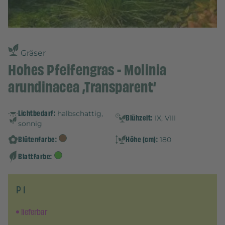
Gräser
Hohes Pfeifengras - Molinia
arundinacea ‚Transparent‘
Lichtbedarf:
halbschattig,
Blühzeit:
IX, VIII
sonnig
Blütenfarbe:
Höhe (cm):
180
Blattfarbe:
P 1
lieferbar