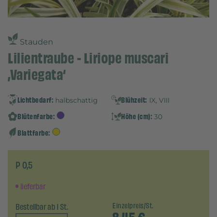
Stauden
Lilientraube - Liriope muscari
‚Variegata‘
Lichtbedarf:
Blühzeit:
halbschattig
IX, VIII
Blütenfarbe:
Höhe (cm):
30
Blattfarbe:
P 0,5
lieferbar
Bestellbar ab 1 St.
Einzelpreis/St.