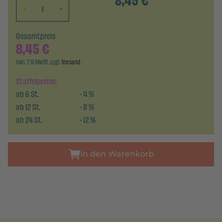
8,45
€
-
+
Gesamtpreis
8,45
€
inkl. 7 % MwSt. zzgl.
Versand
Staffelpreise:
ab
6
St.
-
4
%
ab
12
St.
-
8
%
ab
24
St.
-
12
%
In den Warenkorb