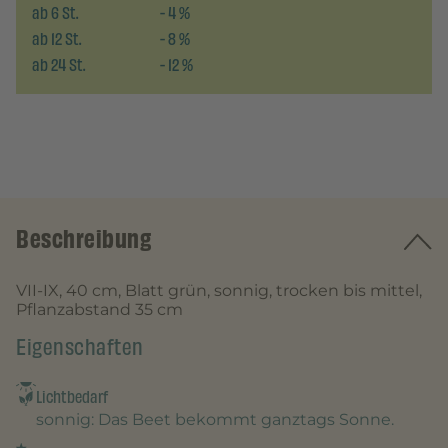
ab
6
St.
-
4
%
ab
12
St.
-
8
%
ab
24
St.
-
12
%
Beschreibung
VII-IX, 40 cm, Blatt grün, sonnig, trocken bis mittel,
Pflanzabstand 35 cm
Eigenschaften
Lichtbedarf
sonnig
: Das Beet bekommt ganztags Sonne.