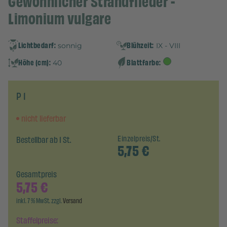
Gewöhnlicher Strandflieder -
Limonium vulgare
Lichtbedarf:
Blühzeit:
sonnig
IX - VIII
Höhe (cm):
Blattfarbe:
40
P 1
nicht lieferbar
Bestellbar ab 1 St.
Einzelpreis/St.
5,75
€
Gesamtpreis
5,75
€
inkl. 7 % MwSt. zzgl.
Versand
Staffelpreise: