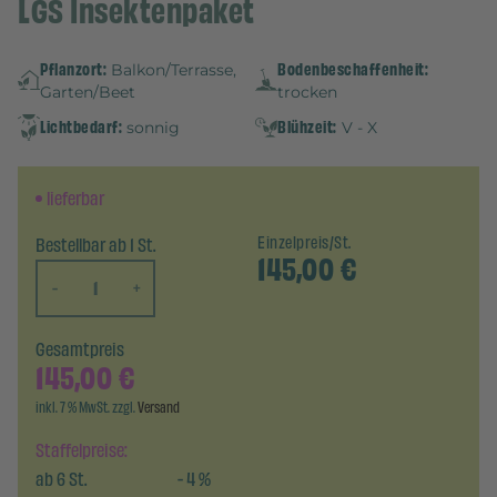
LGS Insektenpaket
Pflanzort:
Bodenbeschaffenheit:
Balkon/Terrasse,
Garten/Beet
trocken
Lichtbedarf:
Blühzeit:
sonnig
V - X
lieferbar
Bestellbar ab 1 St.
Einzelpreis/St.
145,00
€
-
+
Gesamtpreis
145,00
€
inkl. 7 % MwSt. zzgl.
Versand
Staffelpreise:
ab
6
St.
-
4
%