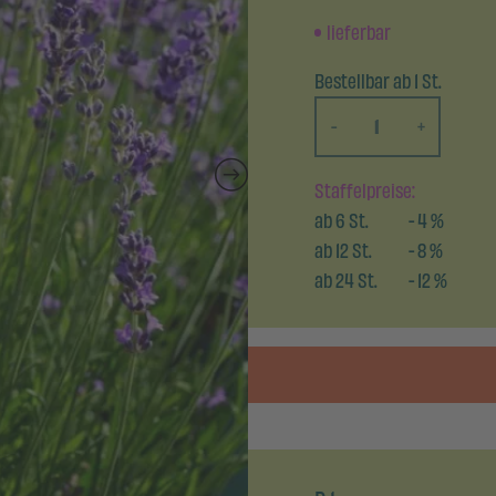
lieferbar
Bestellbar ab 1 St.
-
+
Staffelpreise:
ab
6
St.
-
4
%
ab
12
St.
-
8
%
ab
24
St.
-
12
%