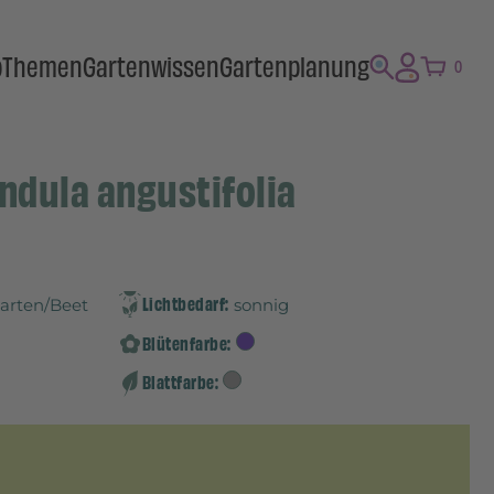
p
Themen
Gartenwissen
Gartenplanung
0
ndula angustifolia
Lichtbedarf:
Garten/Beet
sonnig
Blütenfarbe:
Blattfarbe: