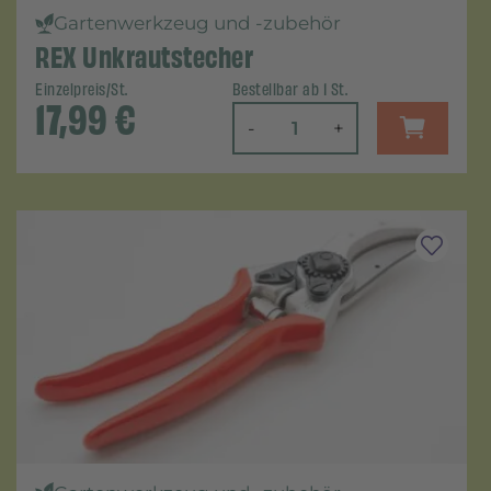
Gartenwerkzeug und -zubehör
REX Unkrautstecher
Einzelpreis/St.
Bestellbar ab 1 St.
17,99
€
-
+