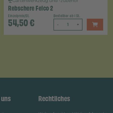
Gartenwerkzeug und -zubehör
Rebschere Felco 2
Einzelpreis/St.
Bestellbar ab 1 St.
54,50
€
-
+
 uns
Rechtliches