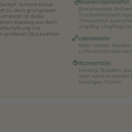
Besondere Eigenschaften
Jeckyll. Schöne blaue
Bienenweide
: Blühen
hnet zu dem grüngrauen
Trockenheitsverträgl
 umsonst ist diese
Trockenheit aushalte
unserem Katalog aus dem
ungiftig
: Ungiftige S
sellschaftung mit
in größeren Stückzahlen
Lebensbereiche
Beet
: Idealer Stando
Lichtverhältnisse be
Wuchsverhalten
Horstig
: Stauden, di
aber keine Ausläufer 
horstigen Wuchs.