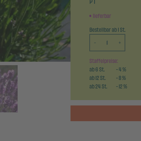
P 1
lieferbar
Bestellbar ab 1 St.
-
+
Staffelpreise:
ab
6
St.
-
4
%
ab
12
St.
-
8
%
ab
24
St.
-
12
%