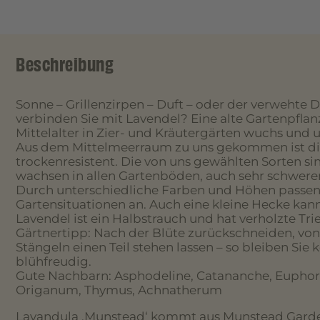
Beschreibung
Sonne – Grillenzirpen – Duft – oder der verwehte 
verbinden Sie mit Lavendel? Eine alte Gartenpflan
Mittelalter in Zier- und Kräutergärten wuchs und u
Aus dem Mittelmeerraum zu uns gekommen ist die
trockenresistent. Die von uns gewählten Sorten si
wachsen in allen Gartenböden, auch sehr schwere
Durch unterschiedliche Farben und Höhen passen 
Gartensituationen an. Auch eine kleine Hecke ka
Lavendel ist ein Halbstrauch und hat verholzte Tri
Gärtnertipp: Nach der Blüte zurückschneiden, vo
Stängeln einen Teil stehen lassen – so bleiben Si
blühfreudig.
Gute Nachbarn: Asphodeline, Catananche, Euphor
Origanum, Thymus, Achnatherum
Lavandula ‚Munstead‘ kommt aus Munstead Garde