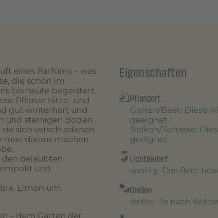
Eigenschaften
Duft eines Parfüms – was
ze, die schon im
ns bis heute begeistert.
Pflanzort
se Pflanze hitze- und
Garten/Beet
: Diese 
nd gut winterhart und
geeignet.
n und steinigen Böden.
Balkon/Terrasse
: Die
sie sich verschiedenen
geeignet.
nn man daraus machen –
ebe.
Lichtbedarf
n den belaubten
e kompakt und
sonnig
: Das Beet be
bia, Limonium,
Gießen
mittel
: Je nach Witt
n – dem Garten der