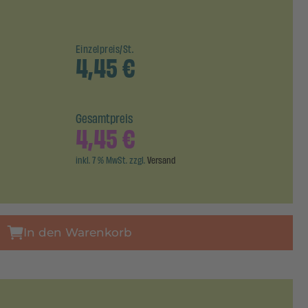
Einzelpreis/St.
4,45
€
Gesamtpreis
4,45
€
inkl. 7 % MwSt. zzgl.
Versand
In den Warenkorb