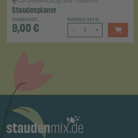
Gartenwerkzeug und -zubehör
Staudenplaner
Einzelpreis/St.
Bestellbar ab 1 St.
9,00
€
-
+