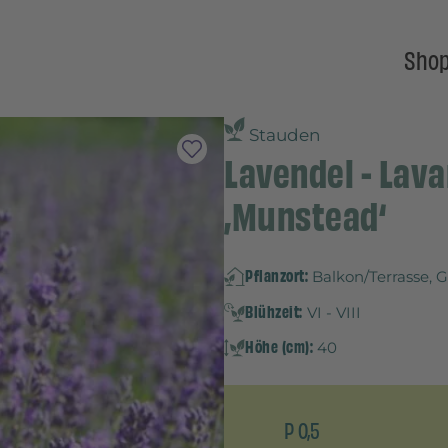
Sho
Stauden
Lavendel - Lava
‚Munstead‘
Pflanzort:
Balkon/Terrasse, 
Blühzeit:
VI - VIII
Höhe (cm):
40
P 0,5