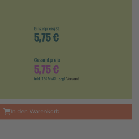
Einzelpreis/St.
5,75
€
Gesamtpreis
5,75
€
inkl. 7 % MwSt. zzgl.
Versand
In den Warenkorb