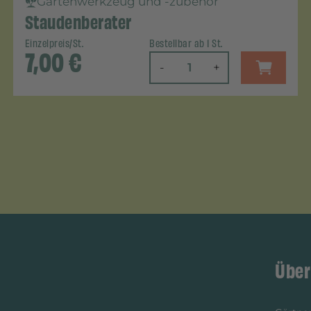
Gartenwerkzeug und -zubehör
Staudenberater
Einzelpreis/St.
Bestellbar ab 1 St.
7,00
€
-
+
Über