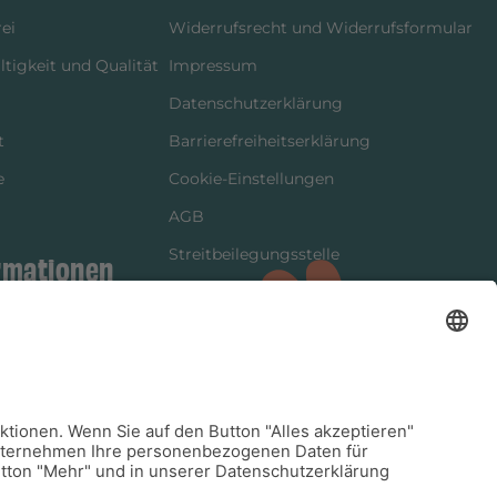
ei
Widerrufsrecht und Widerrufsformular
tigkeit und Qualität
Impressum
Datenschutzerklärung
t
Barrierefreiheitserklärung
e
Cookie-Einstellungen
AGB
Streitbeilegungsstelle
rmationen
Vertrag widerrufen
ung
tter
kung
dinformationen
arkeit/Verträglichkeit