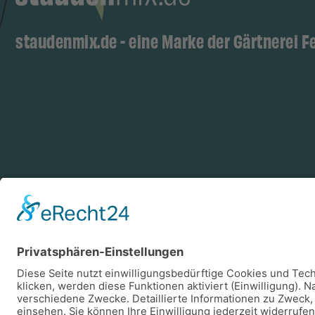
staudenmix.de - eine Marke der Gärtnerei F
Zahlungsarten
Log
Vorkasse
Rechnung