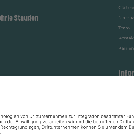
Gärtner
ehrle Stauden
Nachhal
Team
Kontak
Karrier
Info
istikpartner
Bezahl
Newsle
Verpac
Versan
Verfügb