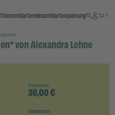
p
Themen
Gartenwissen
Gartenplanung
0
zubehör
ten“ von Alexandra Lehne
Einzelpreis/St.
36,00
€
Gesamtpreis