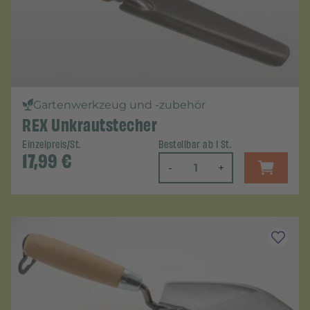
Gartenwerkzeug und -zubehör
REX Unkrautstecher
Einzelpreis/St.
Bestellbar ab 1 St.
17,99
€
-
+