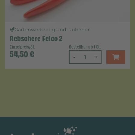
Gartenwerkzeug und -zubehör
Rebschere Felco 2
Einzelpreis/St.
Bestellbar ab 1 St.
54,50
€
-
+