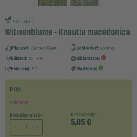
Stauden
Witwenblume - Knautia macedonica
Pflanzort:
Lichtbedarf:
Garten/Beet
sonnig
Blühzeit:
Blütenfarbe:
IX - VIII
Höhe (cm):
Blattfarbe:
80
P 0,5
lieferbar
Bestellbar ab 1 St.
Einzelpreis/St.
5,05
€
-
+