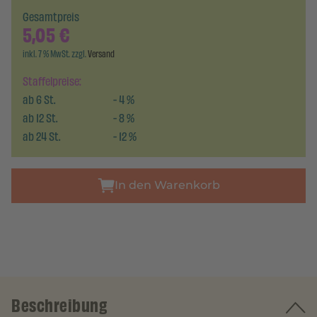
Gesamtpreis
5,05
€
inkl. 7 % MwSt. zzgl.
Versand
Staffelpreise:
ab
6
St.
-
4
%
ab
12
St.
-
8
%
ab
24
St.
-
12
%
In den Warenkorb
Beschreibung