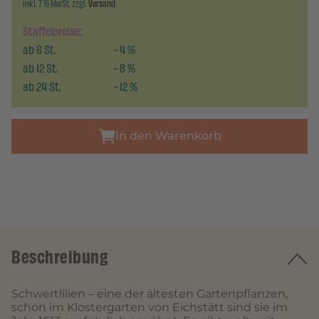
inkl. 7 % MwSt. zzgl.
Versand
Staffelpreise:
ab
6
St.
-
4
%
ab
12
St.
-
8
%
ab
24
St.
-
12
%
In den Warenkorb
Beschreibung
Schwertlilien – eine der ältesten Gartenpflanzen,
schon im Klostergarten von Eichstätt sind sie im