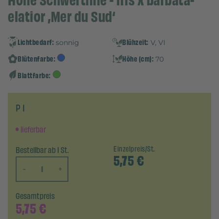
Hohe Schwertlilie - Iris x barbata-
elatior ‚Mer du Sud‘
Lichtbedarf:
Blühzeit:
sonnig
V, VI
Blütenfarbe:
Höhe (cm):
70
Blattfarbe:
P 1
lieferbar
Bestellbar ab 1 St.
Einzelpreis/St.
5,75
€
-
+
Gesamtpreis
5,75
€