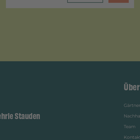
Über
Gärtner
ehrle Stauden
Nachhal
Team
Kontak