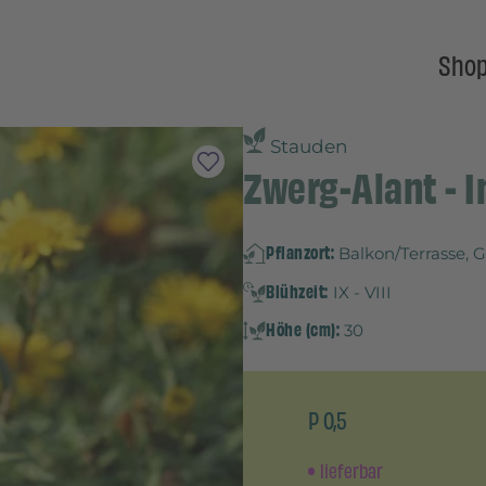
Sho
Stauden
Zwerg-Alant - I
Pflanzort:
Balkon/Terrasse, 
Blühzeit:
IX - VIII
Höhe (cm):
30
P 0,5
lieferbar