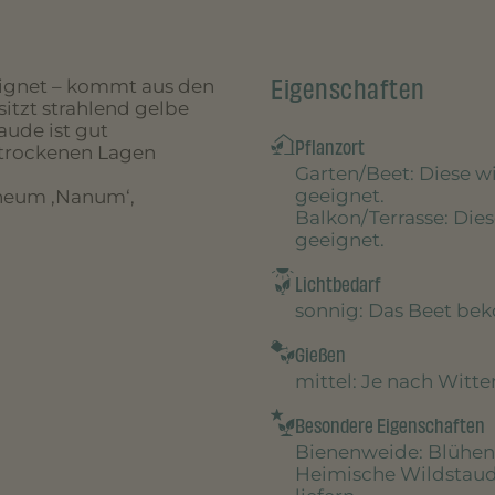
Eigenschaften
eignet – kommt aus den
sitzt strahlend gelbe
aude ist gut
Pflanzort
 trockenen Lagen
Garten/Beet
: Diese 
geeignet.
neum ‚Nanum‘,
Balkon/Terrasse
: Die
geeignet.
Lichtbedarf
sonnig
: Das Beet be
Gießen
mittel
: Je nach Witt
Besondere Eigenschaften
Bienenweide
: Blühen
Heimische Wildstau