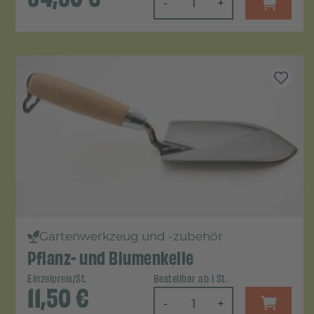
-
+
Gartenwerkzeug und -zubehör
Pflanz- und Blumenkelle
Einzelpreis/St.
Bestellbar ab 1 St.
11,50
€
-
+