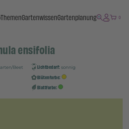
p
Themen
Gartenwissen
Gartenplanung
0
nula ensifolia
Lichtbedarf:
Garten/Beet
sonnig
Blütenfarbe:
Blattfarbe: