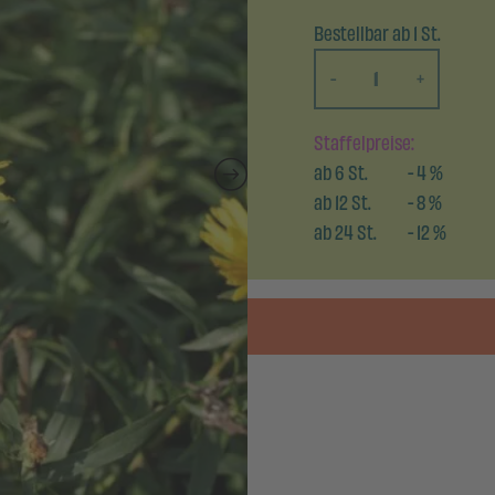
Bestellbar ab 1 St.
-
+
Staffelpreise:
ab
6
St.
-
4
%
ab
12
St.
-
8
%
ab
24
St.
-
12
%