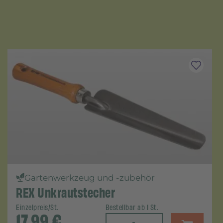
Gartenwerkzeug und -zubehör
REX Unkrautstecher
Einzelpreis/St.
Bestellbar ab 1 St.
17,99
€