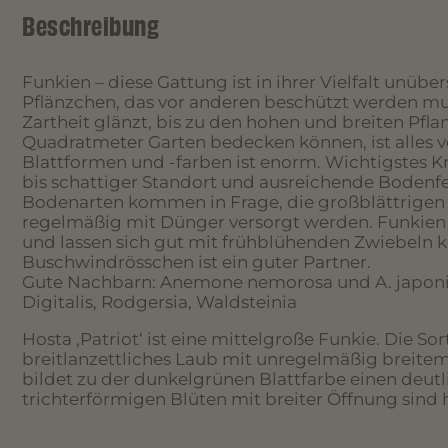
Beschreibung
Funkien – diese Gattung ist in ihrer Vielfalt unüb
Pflänzchen, das vor anderen beschützt werden mu
Zartheit glänzt, bis zu den hohen und breiten Pflan
Quadratmeter Garten bedecken können, ist alles v
Blattformen und -farben ist enorm. Wichtigstes Kr
bis schattiger Standort und ausreichende Bodenfe
Bodenarten kommen in Frage, die großblättrigen 
regelmäßig mit Dünger versorgt werden. Funkien t
und lassen sich gut mit frühblühenden Zwiebeln 
Buschwindrösschen ist ein guter Partner.
Gute Nachbarn: Anemone nemorosa und A. japonica
Digitalis, Rodgersia, Waldsteinia
Hosta ‚Patriot‘ ist eine mittelgroße Funkie. Die Sor
breitlanzettliches Laub mit unregelmäßig breitem
bildet zu der dunkelgrünen Blattfarbe einen deutl
trichterförmigen Blüten mit breiter Öffnung sind he