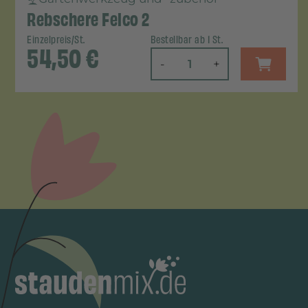
Rebschere Felco 2
Einzelpreis/St.
Bestellbar ab 1 St.
54,50
€
-
+