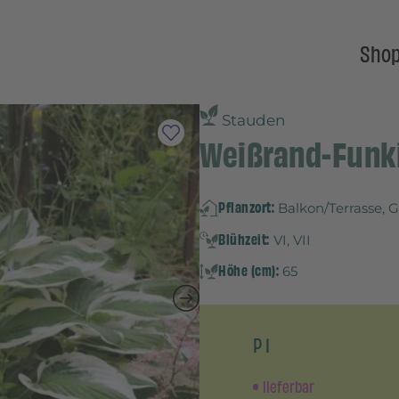
Sho
Stauden
Weißrand-Funkie
Pflanzort:
Balkon/Terrasse, 
Blühzeit:
VI, VII
Höhe (cm):
65
P 1
lieferbar