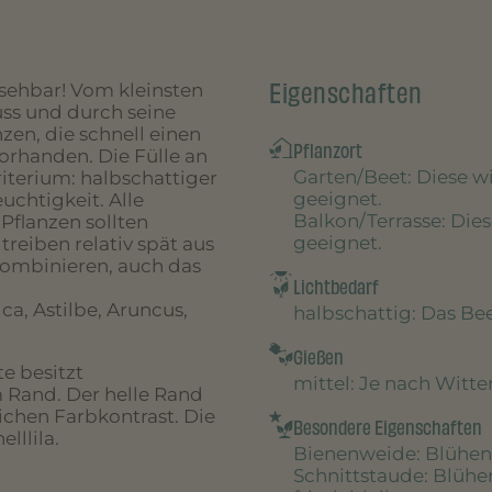
Eigenschaften
ersehbar! Vom kleinsten
ss und durch seine
zen, die schnell einen
Pflanzort
orhanden. Die Fülle an
Garten/Beet
: Diese 
iterium: halbschattiger
geeignet.
uchtigkeit. Alle
Balkon/Terrasse
: Die
Pflanzen sollten
geeignet.
reiben relativ spät aus
kombinieren, auch das
Lichtbedarf
, Astilbe, Aruncus,
halbschattig
: Das B
Gießen
te besitzt
mittel
: Je nach Witt
 Rand. Der helle Rand
ichen Farbkontrast. Die
Besondere Eigenschaften
lllila.
Bienenweide
: Blühen
Schnittstaude
: Blühe