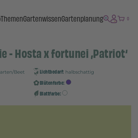
p
Themen
Gartenwissen
Gartenplanung
0
 - Hosta x fortunei ‚Patriot‘
Lichtbedarf:
Garten/Beet
halbschattig
Blütenfarbe:
Blattfarbe: