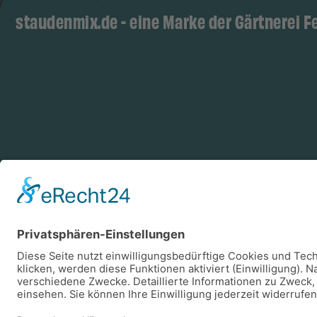
staudenmix.de - eine Marke der Gärtnerei F
Zahlungsarten
Log
Vorkasse
Rechnung