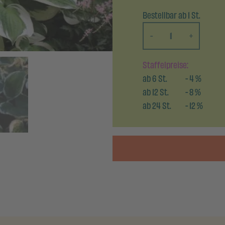
Bestellbar ab 1 St.
-
+
Staffelpreise:
ab
6
St.
-
4
%
ab
12
St.
-
8
%
ab
24
St.
-
12
%