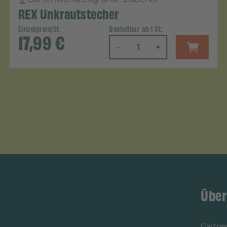
REX Unkrautstecher
Einzelpreis/St.
Bestellbar ab 1 St.
17,99
€
-
+
Über
Gärtner