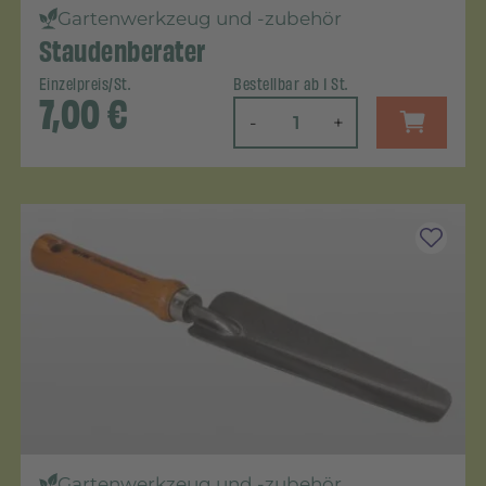
Gartenwerkzeug und -zubehör
Staudenberater
Einzelpreis/St.
Bestellbar ab 1 St.
7,00
€
-
+
Gartenwerkzeug und -zubehör