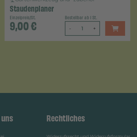
Staudenplaner
Einzelpreis/St.
Bestellbar ab 1 St.
9,00
€
-
+
 uns
Rechtliches
ei
Widerrufsrecht und Widerrufsformular