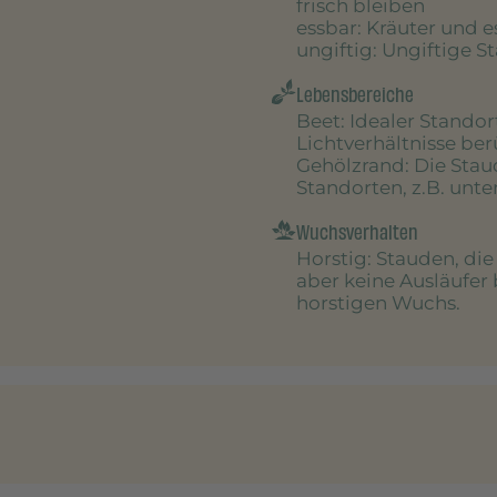
frisch bleiben
essbar
: Kräuter und 
ungiftig
: Ungiftige S
Lebensbereiche
Beet
: Idealer Stando
Lichtverhältnisse be
Gehölzrand
: Die Sta
Standorten, z.B. unt
Wuchsverhalten
Horstig
: Stauden, di
aber keine Ausläufer 
horstigen Wuchs.