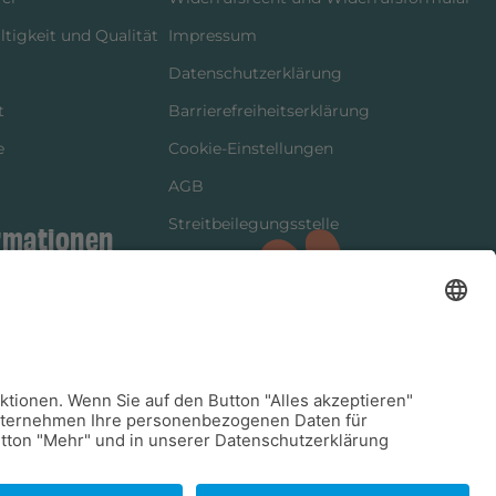
tigkeit und Qualität
Impressum
Datenschutzerklärung
t
Barrierefreiheitserklärung
e
Cookie-Einstellungen
AGB
Streitbeilegungsstelle
rmationen
Vertrag widerrufen
ung
tter
kung
dinformationen
arkeit/Verträglichkeit