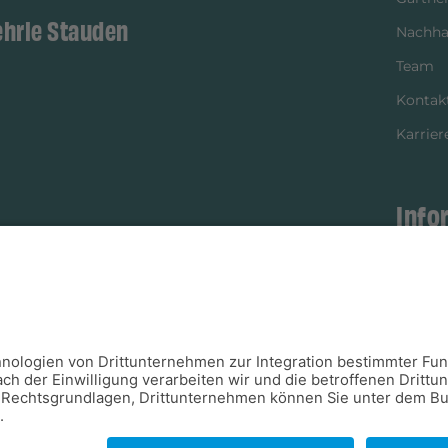
ehrle Stauden
Nachhal
Team
Kontak
Karrier
Info
istikpartner
Bezahl
Newsle
Verpac
Versan
Verfügb