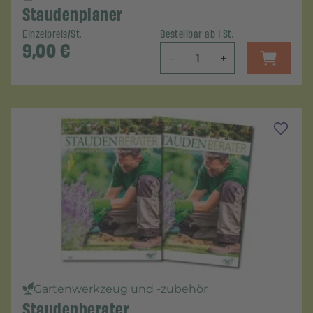
Staudenplaner
Einzelpreis/St.
Bestellbar ab 1 St.
9,00
€
-
+
Gartenwerkzeug und -zubehör
Staudenberater