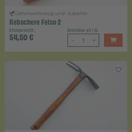
Gartenwerkzeug und -zubehör
Rebschere Felco 2
Einzelpreis/St.
Bestellbar ab 1 St.
54,50
€
-
+