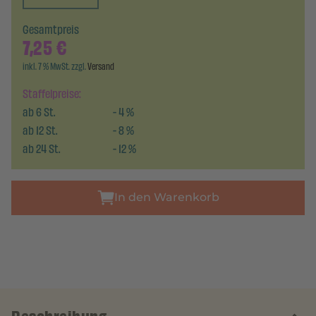
Gesamtpreis
7,25
€
inkl. 7 % MwSt. zzgl.
Versand
Staffelpreise:
ab
6
St.
-
4
%
ab
12
St.
-
8
%
ab
24
St.
-
12
%
In den Warenkorb