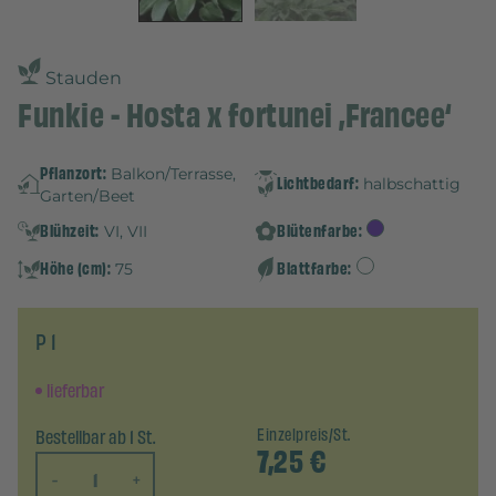
Stauden
Funkie - Hosta x fortunei ‚Francee‘
Pflanzort:
Balkon/Terrasse,
Lichtbedarf:
halbschattig
Garten/Beet
Blühzeit:
Blütenfarbe:
VI, VII
Höhe (cm):
Blattfarbe:
75
P 1
lieferbar
Bestellbar ab 1 St.
Einzelpreis/St.
7,25
€
-
+