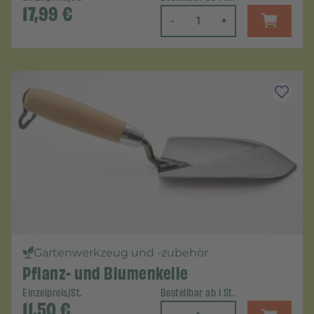
17,99
€
-
+
Gartenwerkzeug und -zubehör
Pflanz- und Blumenkelle
Einzelpreis/St.
Bestellbar ab 1 St.
11,50
€