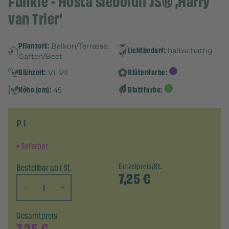
Funkie - Hosta sieboldii JS® ‚Harry
van Trier‘
Pflanzort:
Balkon/Terrasse,
Lichtbedarf:
halbschattig
Garten/Beet
Blühzeit:
Blütenfarbe:
VI, VII
Höhe (cm):
Blattfarbe:
45
P 1
lieferbar
Bestellbar ab 1 St.
Einzelpreis/St.
7,25
€
-
+
Gesamtpreis