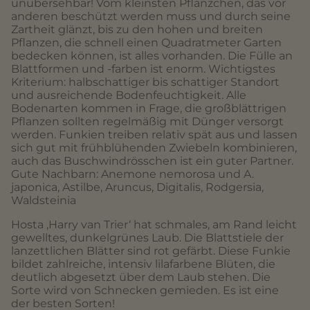
unübersehbar! Vom kleinsten Pflänzchen, das vor
anderen beschützt werden muss und durch seine
Zartheit glänzt, bis zu den hohen und breiten
Pflanzen, die schnell einen Quadratmeter Garten
bedecken können, ist alles vorhanden. Die Fülle an
Blattformen und -farben ist enorm. Wichtigstes
Kriterium: halbschattiger bis schattiger Standort
und ausreichende Bodenfeuchtigkeit. Alle
Bodenarten kommen in Frage, die großblättrigen
Pflanzen sollten regelmäßig mit Dünger versorgt
werden. Funkien treiben relativ spät aus und lassen
sich gut mit frühblühenden Zwiebeln kombinieren,
auch das Buschwindrösschen ist ein guter Partner.
Gute Nachbarn: Anemone nemorosa und A.
japonica, Astilbe, Aruncus, Digitalis, Rodgersia,
Waldsteinia
Hosta ‚Harry van Trier‘ hat schmales, am Rand leicht
gewelltes, dunkelgrünes Laub. Die Blattstiele der
lanzettlichen Blätter sind rot gefärbt. Diese Funkie
bildet zahlreiche, intensiv lilafarbene Blüten, die
deutlich abgesetzt über dem Laub stehen. Die
Sorte wird von Schnecken gemieden. Es ist eine
der besten Sorten!