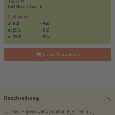
7,25
€
inkl. 7 % MwSt. zzgl.
Versand
Staffelpreise:
ab
6
St.
-
4
%
ab
12
St.
-
8
%
ab
24
St.
-
12
%
In den Warenkorb
Beschreibung
Funkien – diese Gattung ist in ihrer Vielfalt