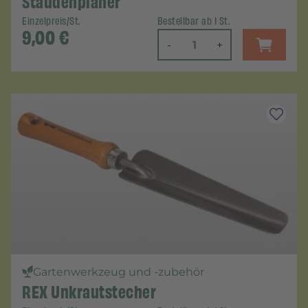
Staudenplaner
Einzelpreis/St.
Bestellbar ab 1 St.
9,00
€
-
+
Gartenwerkzeug und -zubehör
REX Unkrautstecher