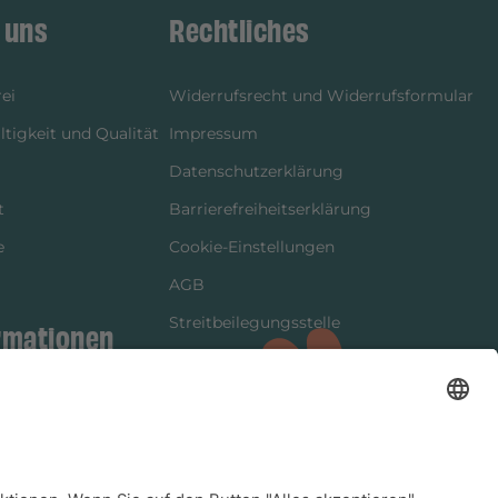
 uns
Rechtliches
ei
Widerrufsrecht und Widerrufsformular
tigkeit und Qualität
Impressum
Datenschutzerklärung
t
Barrierefreiheitserklärung
e
Cookie-Einstellungen
AGB
Streitbeilegungsstelle
rmationen
Vertrag widerrufen
ung
tter
kung