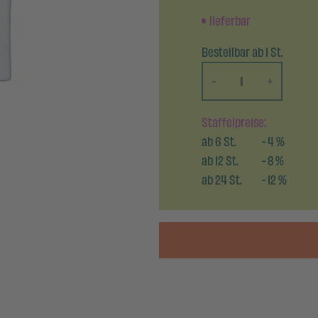
lieferbar
Bestellbar ab 1 St.
-
+
Staffelpreise:
ab
6
St.
-
4
%
ab
12
St.
-
8
%
ab
24
St.
-
12
%