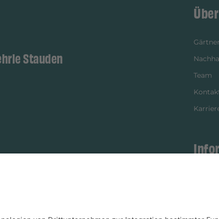
Über
Gärtner
ehrle Stauden
Nachhal
Team
Kontak
Karrier
Info
istikpartner
Bezahl
Newsle
Verpac