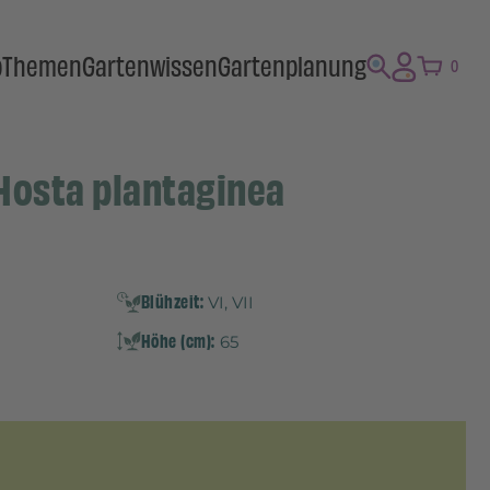
p
Themen
Gartenwissen
Gartenplanung
0
 Hosta plantaginea
Blühzeit:
VI, VII
Höhe (cm):
65