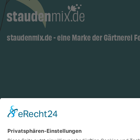
staudenmix.de - eine Marke der Gärtnerei F
Zahlungsarten
Log
Vorkasse
Rechnung