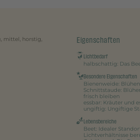
Eigenschaften
, mittel, horstig,
Lichtbedarf
halbschattig
: Das B
Besondere Eigenschaften
Bienenweide
: Blühen
Schnittstaude
: Blühe
frisch bleiben
essbar
: Kräuter und 
ungiftig
: Ungiftige S
Lebensbereiche
Beet
: Idealer Stando
Lichtverhältnisse be