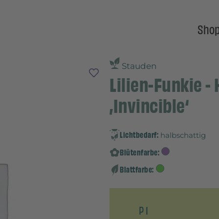
Sho
Stauden
Lilien-Funkie -
‚Invincible‘
Lichtbedarf:
halbschattig
Blütenfarbe:
Blattfarbe:
P 1