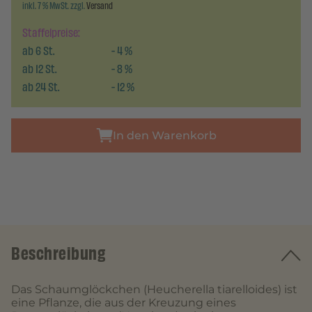
inkl. 7 % MwSt. zzgl.
Versand
Staffelpreise:
ab
6
St.
-
4
%
ab
12
St.
-
8
%
ab
24
St.
-
12
%
In den Warenkorb
Beschreibung
Das Schaumglöckchen (Heucherella tiarelloides) ist
eine Pflanze, die aus der Kreuzung eines