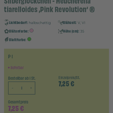
Silberglöckchen - Heucherella
tiarelloides ‚Pink Revolution‘ ®
Lichtbedarf:
Blühzeit:
halbschattig
V, VI
Blütenfarbe:
Höhe (cm):
35
Blattfarbe:
P 1
lieferbar
Bestellbar ab 1 St.
Einzelpreis/St.
7,25
€
-
+
Gesamtpreis
7,25
€