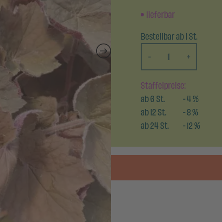
lieferbar
Bestellbar ab 1 St.
-
+
Staffelpreise:
ab
6
St.
-
4
%
ab
12
St.
-
8
%
ab
24
St.
-
12
%