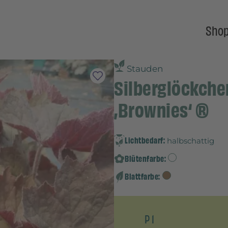
Sho
Stauden
Silberglöckche
‚Brownies‘ ®
Lichtbedarf:
halbschattig
Blütenfarbe:
Blattfarbe:
P 1