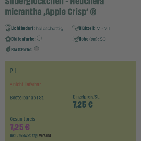
Silberglöckchen - Heuchera
micrantha ‚Apple Crisp‘ ®
Lichtbedarf:
Blühzeit:
halbschattig
V - VII
Blütenfarbe:
Höhe (cm):
50
Blattfarbe:
P 1
nicht lieferbar
Bestellbar ab 1 St.
Einzelpreis/St.
7,25
€
Gesamtpreis
7,25
€
inkl. 7 % MwSt. zzgl.
Versand