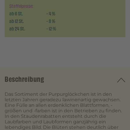
Staffelpreise:
ab
6
St.
-
4
%
ab
12
St.
-
8
%
ab
24
St.
-
12
%
Beschreibung
Das Sortiment der Purpurglöckchen ist in den
letzten Jahren geradezu lawinenartig gewachsen.
Eine Fülle an allen erdenklichen Blattformen, -
größen und -farben ist in den Betrieben zu finden.
In den Staudenrabatten entsteht durch die
Laubfarben und Laubformen ganzjährig ein
lebendiges Bild. Die Blüten stehen deutlich über