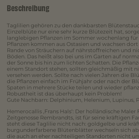
Beschreibung
Taglilien gehören zu den dankbarsten Blütenstau
Einzelblüte nur eine sehr kurze Blütezeit hat, sor
langlebigen Pflanzen im Sommer wochenlang für 
Pflanzen kommen aus Ostasien und wachsen dort
Rande von Sträuchern auf nährstoffreichen und ni
Böden. Das heißt also bei uns im Garten auf norm
der Sonne bis hin zum lichten Schatten. Die Pflan
einem Standort stehen, sollten gleichmäßig mit ni
versehen werden. Sollte nach vielen Jahren die Bl
die Pflanzen einfach im Frühjahr oder nach der B
Spaten in mehrere Stücke teilen und wieder pflanz
Robustheit ist das überhaupt kein Problem!
Gute Nachbarn: Delphinium, Helenium, Lupinus, 
Hemerocallis ‚Frans Hals‘: Der holländische Maler F
Zeitgenosse Rembrandts, ist für seine kräftigen 
steht diese Taglilie nicht nach: goldgelbe und kräft
burgunderfarbene Blütenblätter wechseln sich ab.
die auch an eher nachteiligen Standorten nicht u