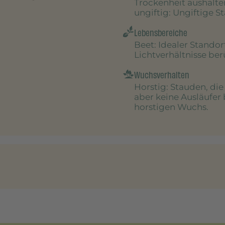
Trockenheit aushalte
ungiftig
: Ungiftige S
Lebensbereiche
Beet
: Idealer Stando
Lichtverhältnisse be
Wuchsverhalten
Horstig
: Stauden, di
aber keine Ausläufer 
horstigen Wuchs.