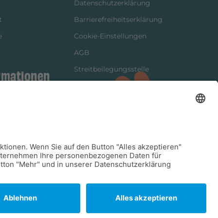
Datenschutzerklärung
t
Barrierefreiheitserklärung
e
Cookie-Einstellungen
AGB
Streitbeilegungsstelle
rmationen
Vertrag widerrufen
ung
tter
kung
dinformationen
arkeit/Verträglichkeit