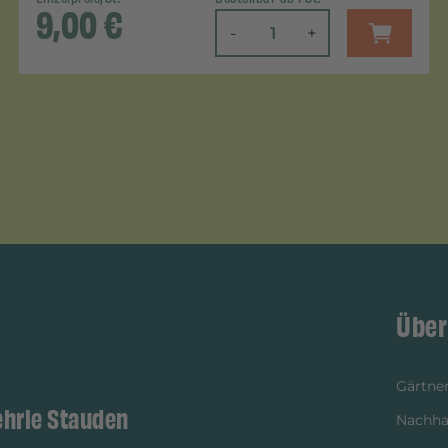
9,00
€
-
+
Über
Gärtner
ehrle Stauden
Nachhal