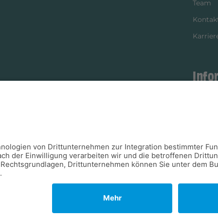
Team
Kontak
Karrier
Info
istikpartner
Bezahl
Newsle
Verpac
Versan
Verfügb