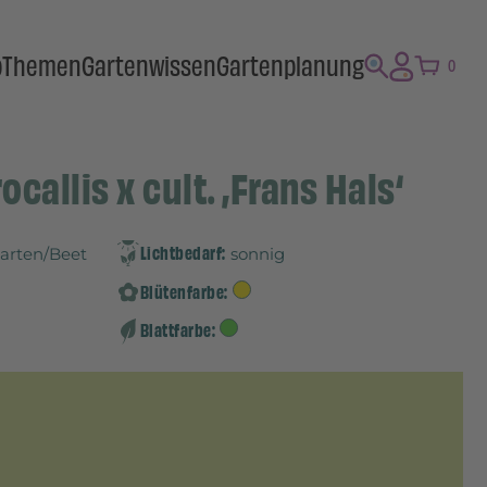
p
Themen
Gartenwissen
Gartenplanung
0
ocallis x cult. ‚Frans Hals‘
Lichtbedarf:
Garten/Beet
sonnig
Blütenfarbe:
Blattfarbe: