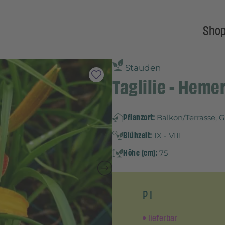
Sho
Stauden
Taglilie - Hemer
Pflanzort:
Balkon/Terrasse, 
Blühzeit:
IX - VIII
Höhe (cm):
75
P 1
lieferbar