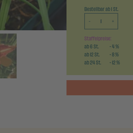
Bestellbar ab 1 St.
-
+
Staffelpreise:
ab
6
St.
-
4
%
ab
12
St.
-
8
%
ab
24
St.
-
12
%