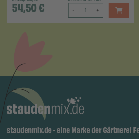
54,50
€
-
+
staudenmix.de - eine Marke der Gärtnerei F