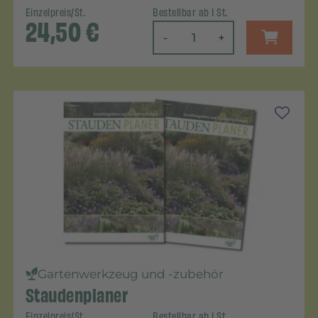
Einzelpreis/St.
Bestellbar ab 1 St.
24,50
€
-
+
Gartenwerkzeug und -zubehör
Staudenplaner
Einzelpreis/St.
Bestellbar ab 1 St.