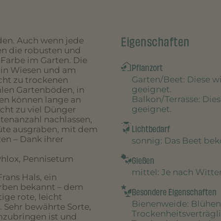
Eigenschaften
den. Auch wenn jede
gen die robusten und
Farbe im Garten. Die
Pflanzort
 in Wiesen und am
Garten/Beet
: Diese 
cht zu trockenen
geeignet.
alen Gartenböden, in
Balkon/Terrasse
: Die
zen können lange an
geeignet.
cht zu viel Dünger
ütenanzahl nachlassen,
Lichtbedarf
lüte ausgraben, mit dem
en – Dank ihrer
sonnig
: Das Beet be
Phlox, Pennisetum
Gießen
mittel
: Je nach Witt
rans Hals, ein
Farben bekannt – dem
Besondere Eigenschaften
ige rote, leicht
Bienenweide
: Blühen
 Sehr bewährte Sorte,
Trockenheitsverträgl
mzubringen ist und