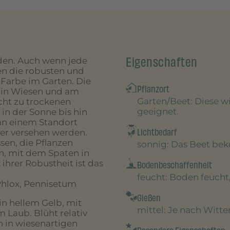
Eigenschaften
den. Auch wenn jede
gen die robusten und
Farbe im Garten. Die
Pflanzort
 in Wiesen und am
Garten/Beet
: Diese 
cht zu trockenen
geeignet.
in der Sonne bis hin
 an einem Standort
Lichtbedarf
ger versehen werden.
sen, die Pflanzen
sonnig
: Das Beet be
n, mit dem Spaten in
ihrer Robustheit ist das
Bodenbeschaffenheit
feucht
: Boden feucht
Phlox, Pennisetum
Gießen
in hellem Gelb, mit
mittel
: Je nach Witt
 Laub. Blüht relativ
 in wiesenartigen