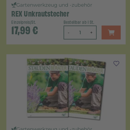
Gartenwerkzeug und -zubehör
REX Unkrautstecher
Einzelpreis/St.
Bestellbar ab 1 St.
17,99
€
-
+
Gartenwerkzeug und -zubehör