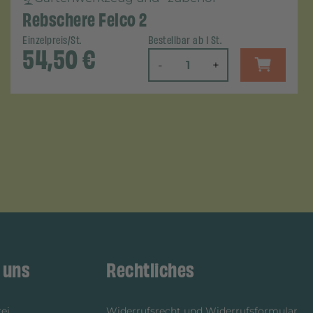
Rebschere Felco 2
Einzelpreis/St.
Bestellbar ab 1 St.
54,50
€
-
+
 uns
Rechtliches
ei
Widerrufsrecht und Widerrufsformular