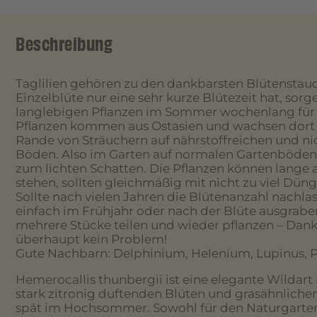
Beschreibung
Taglilien gehören zu den dankbarsten Blütenstau
Einzelblüte nur eine sehr kurze Blütezeit hat, sor
langlebigen Pflanzen im Sommer wochenlang für 
Pflanzen kommen aus Ostasien und wachsen dort
Rande von Sträuchern auf nährstoffreichen und ni
Böden. Also im Garten auf normalen Gartenböden 
zum lichten Schatten. Die Pflanzen können lange
stehen, sollten gleichmäßig mit nicht zu viel Dün
Sollte nach vielen Jahren die Blütenanzahl nachlas
einfach im Frühjahr oder nach der Blüte ausgrabe
mehrere Stücke teilen und wieder pflanzen – Dank 
überhaupt kein Problem!
Gute Nachbarn: Delphinium, Helenium, Lupinus, 
Hemerocallis thunbergii ist eine elegante Wildart 
stark zitronig duftenden Blüten und grasähnlichem
spät im Hochsommer. Sowohl für den Naturgarten