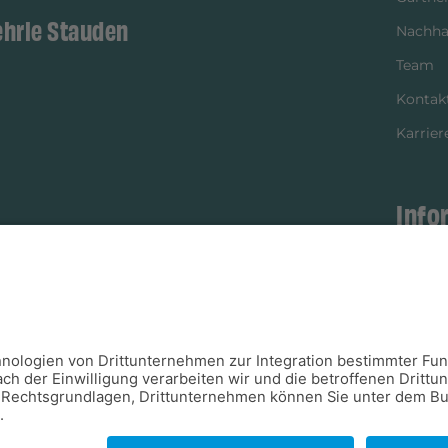
ehrle Stauden
Nachhal
Team
Kontak
Karrier
Info
istikpartner
Bezahl
Newsle
Verpac
Versan
Verfügb