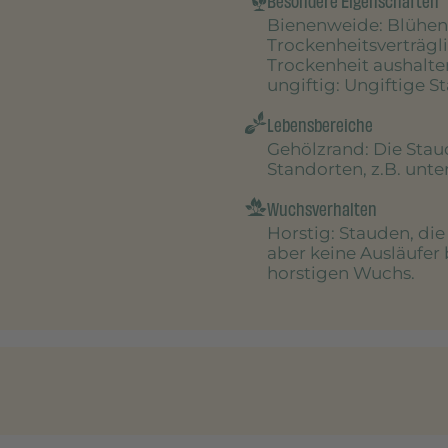
Besondere Eigenschaften
Bienenweide
: Blühen
Trockenheitsverträgl
Trockenheit aushalte
ungiftig
: Ungiftige S
Lebensbereiche
Gehölzrand
: Die Sta
Standorten, z.B. unt
Wuchsverhalten
Horstig
: Stauden, di
aber keine Ausläufer 
horstigen Wuchs.