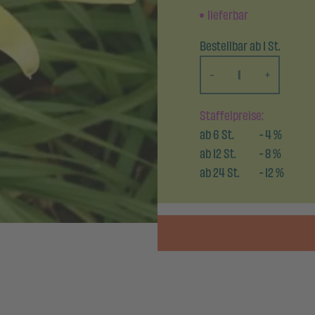
lieferbar
Bestellbar ab 1 St.
-
+
Staffelpreise:
ab
6
St.
-
4
%
ab
12
St.
-
8
%
ab
24
St.
-
12
%