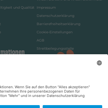
tigkeit und Qualität
Impressum
Datenschutzerklärung
t
Barrierefreiheitserklärung
e
Cookie-Einstellungen
AGB
Streitbeilegungsstelle
rmationen
Vertrag widerrufen
ung
tter
kung
dinformationen
arkeit/Verträglichkeit