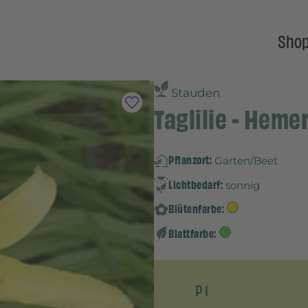
Sho
Stauden
Taglilie - Heme
Pflanzort:
Garten/Beet
Lichtbedarf:
sonnig
Blütenfarbe:
Blattfarbe:
P 1