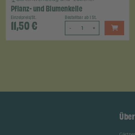
Pflanz- und Blumenkelle
Einzelpreis/St.
Bestellbar ab 1 St.
11,50
€
-
+
Über
Gärtner