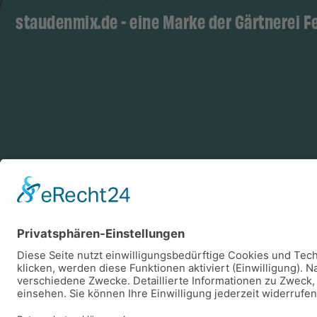
staudenmix.de - eine Marke der Gärtnerei F
Zahlungsarten
Log
Vorkasse
Rechnung