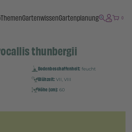
p
Themen
Gartenwissen
Gartenplanung
0
rocallis thunbergii
Bodenbeschaffenheit:
feucht
Blühzeit:
VII, VIII
Höhe (cm):
60