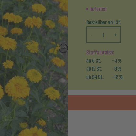
lieferbar
Bestellbar ab 1 St.
-
+
Staffelpreise:
ab
6
St.
-
4
%
ab
12
St.
-
8
%
ab
24
St.
-
12
%