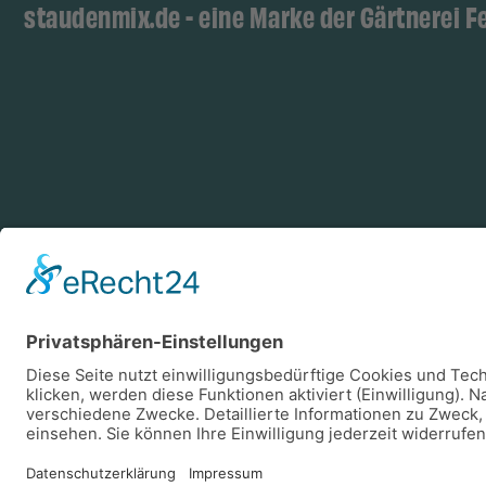
staudenmix.de - eine Marke der Gärtnerei F
Zahlungsarten
Log
Vorkasse
Rechnung