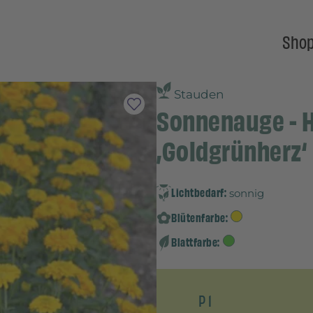
Sho
Stauden
Sonnenauge - H
‚Goldgrünherz‘
Lichtbedarf:
sonnig
Blütenfarbe:
Blattfarbe:
P 1