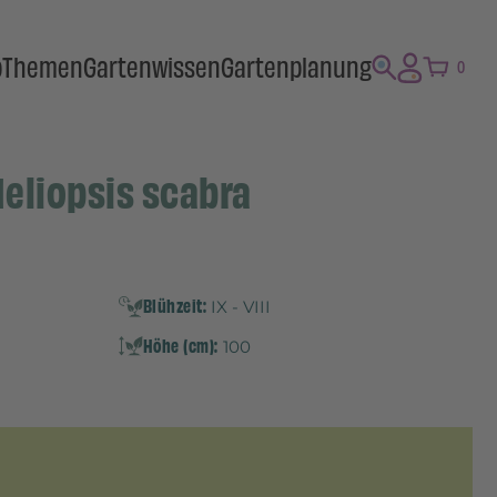
p
Themen
Gartenwissen
Gartenplanung
0
eliopsis scabra
Blühzeit:
IX - VIII
Höhe (cm):
100