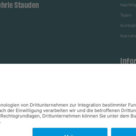
ehrle Stauden
Nachhal
Team
Kontak
Karrier
Info
istikpartner
Bezahl
Newsle
Verpac
Versan
Verfügb