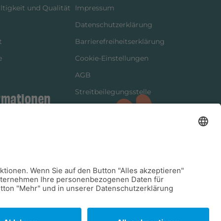
tigkeit und Qualität
Impressum
Datenschutzerklärung
t
Barrierefreiheitserklärung
e
Cookie-Einstellungen
AGB
Streitbeilegungsstelle
rmationen
Vertrag widerrufen
ung
tter
kung
dinformationen
arkeit/Verträglichkeit