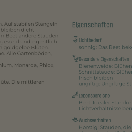
Eigenschaften
. Auf stabilen Stängeln
 bleiben dicht
im Beet andere Stauden
Lichtbedarf
 gesund und eigentlich
sonnig
: Das Beet be
en goldgelbe Blüten.
e. Alle Gartenböden,
Besondere Eigenschaften
nium, Monarda, Phlox,
Bienenweide
: Blühen
Schnittstaude
: Blühe
frisch bleiben
lüte. Die mittleren
ungiftig
: Ungiftige S
Lebensbereiche
Beet
: Idealer Stando
Lichtverhältnisse be
Wuchsverhalten
Horstig
: Stauden, di