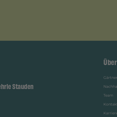
Über
Gärtner
ehrle Stauden
Nachhal
Team
Kontak
Karrier