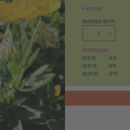
lieferbar
Bestellbar ab 1 St.
-
+
Staffelpreise:
ab
6
St.
-
4
%
ab
12
St.
-
8
%
ab
24
St.
-
12
%