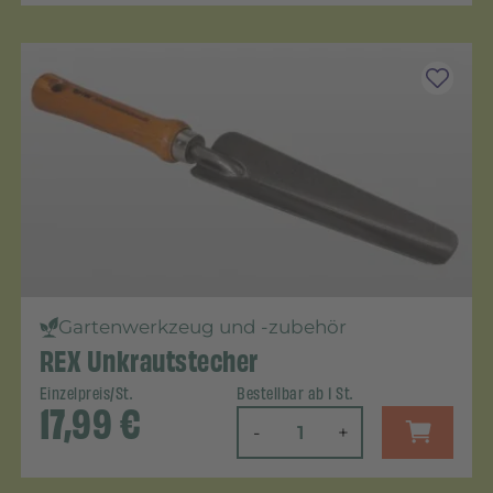
Gartenwerkzeug und -zubehör
REX Unkrautstecher
Einzelpreis/St.
Bestellbar ab 1 St.
17,99
€
-
+