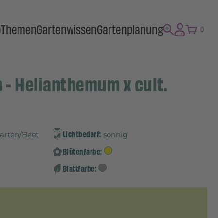
p
Themen
Gartenwissen
Gartenplanung
0
- Helianthemum x cult.
Lichtbedarf:
Garten/Beet
sonnig
Blütenfarbe:
Blattfarbe: