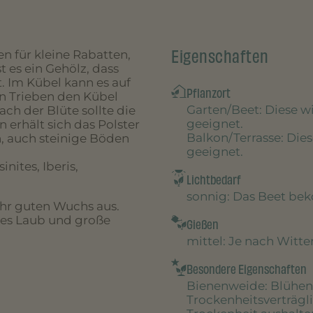
Eigenschaften
 für kleine Rabatten,
t es ein Gehölz, dass
. Im Kübel kann es auf
Pflanzort
n Trieben den Kübel
Garten/Beet
: Diese 
ch der Blüte sollte die
geeignet.
 erhält sich das Polster
Balkon/Terrasse
: Die
n, auch steinige Böden
geeignet.
nites, Iberis,
Lichtbedarf
sonnig
: Das Beet be
ehr guten Wuchs aus.
ünes Laub und große
Gießen
mittel
: Je nach Witt
Besondere Eigenschaften
Bienenweide
: Blühen
Trockenheitsverträgl