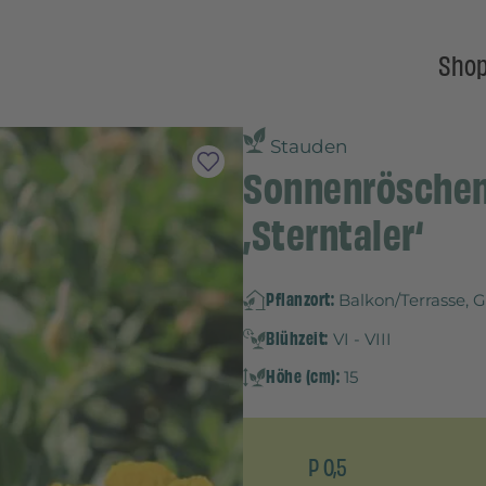
Sho
Stauden
Sonnenröschen 
‚Sterntaler‘
Pflanzort:
Balkon/Terrasse, 
Blühzeit:
VI - VIII
Höhe (cm):
15
P 0,5