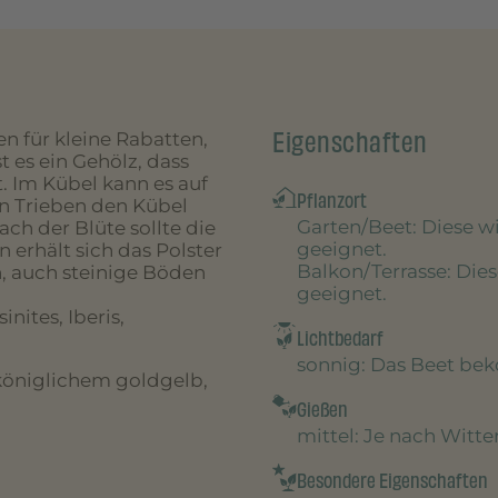
Eigenschaften
 für kleine Rabatten,
t es ein Gehölz, dass
. Im Kübel kann es auf
Pflanzort
n Trieben den Kübel
Garten/Beet
: Diese 
ch der Blüte sollte die
geeignet.
 erhält sich das Polster
Balkon/Terrasse
: Die
n, auch steinige Böden
geeignet.
nites, Iberis,
Lichtbedarf
sonnig
: Das Beet be
 königlichem goldgelb,
Gießen
mittel
: Je nach Witt
Besondere Eigenschaften