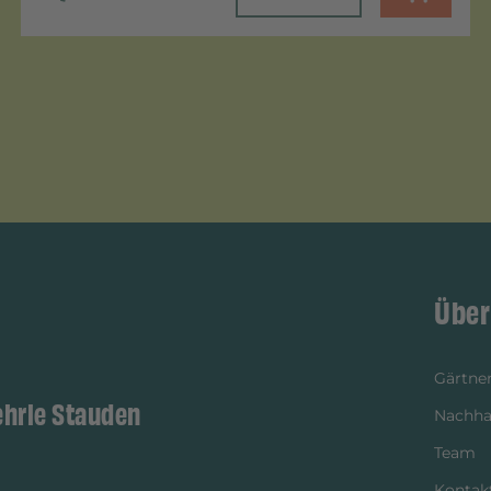
Über
Gärtner
ehrle Stauden
Nachhal
Team
Kontak