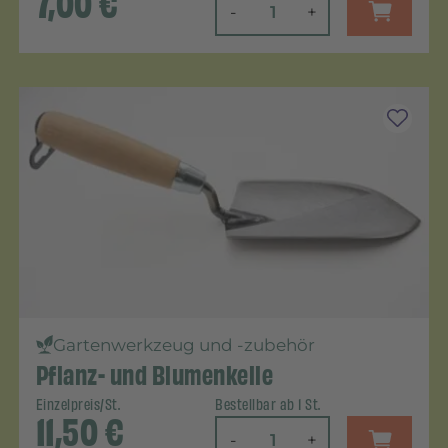
7,00
€
-
+
Gartenwerkzeug und -zubehör
Pflanz- und Blumenkelle
Einzelpreis/St.
Bestellbar ab 1 St.
11,50
€
-
+