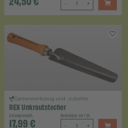
24,50
€
-
+
Gartenwerkzeug und -zubehör
REX Unkrautstecher
Einzelpreis/St.
Bestellbar ab 1 St.
17,99
€
-
+