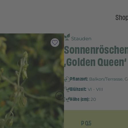
Sho
Stauden
Sonnenröschen 
‚Golden Queen‘
Pflanzort:
Balkon/Terrasse, 
Blühzeit:
VI - VIII
Höhe (cm):
20
P 0,5