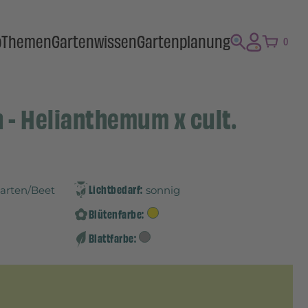
p
Themen
Gartenwissen
Gartenplanung
0
- Helianthemum x cult.
Lichtbedarf:
Garten/Beet
sonnig
Blütenfarbe:
Blattfarbe: