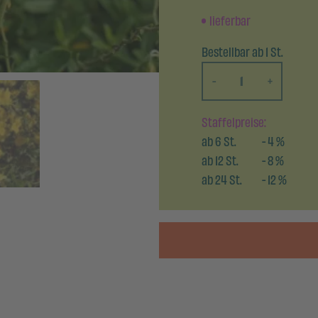
lieferbar
Bestellbar ab 1 St.
-
+
Staffelpreise:
ab
6
St.
-
4
%
ab
12
St.
-
8
%
ab
24
St.
-
12
%