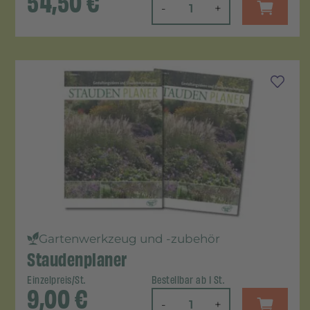
54,50
€
-
+
Gartenwerkzeug und -zubehör
Staudenplaner
Einzelpreis/St.
Bestellbar ab 1 St.
9,00
€
-
+