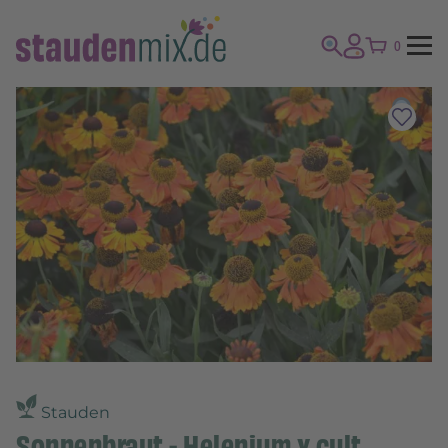
0
Stauden
Sonnenbraut - Helenium x cult.