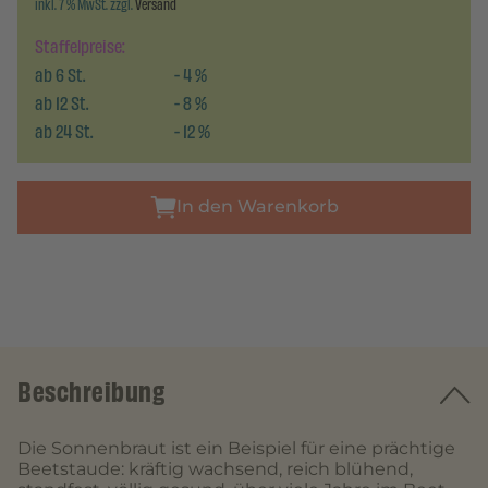
inkl. 7 % MwSt. zzgl.
Versand
Staffelpreise:
ab
6
St.
-
4
%
ab
12
St.
-
8
%
ab
24
St.
-
12
%
In den Warenkorb
Beschreibung
Die Sonnenbraut ist ein Beispiel für eine prächtige
Beetstaude: kräftig wachsend, reich blühend,