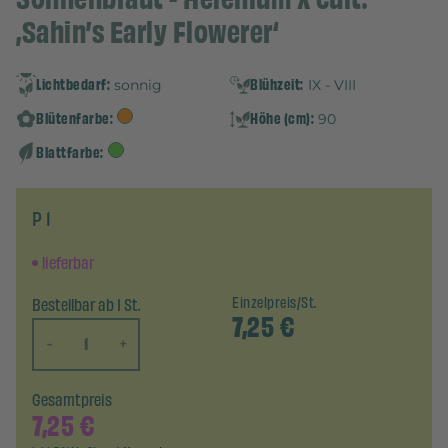
‚Sahin’s Early Flowerer‘
Lichtbedarf:
Blühzeit:
sonnig
IX - VIII
Blütenfarbe:
Höhe (cm):
90
Blattfarbe:
P 1
lieferbar
Bestellbar ab 1 St.
Einzelpreis/St.
7,25
€
-
+
Gesamtpreis
7,25
€