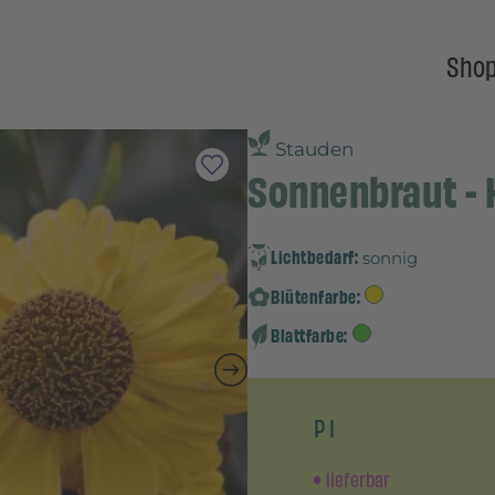
Sho
Stauden
Sonnenbraut - H
Lichtbedarf:
sonnig
Blütenfarbe:
Blattfarbe:
P 1
lieferbar