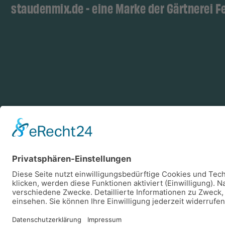
staudenmix.de - eine Marke der Gärtnerei F
Zahlungsarten
Log
Vorkasse
Rechnung