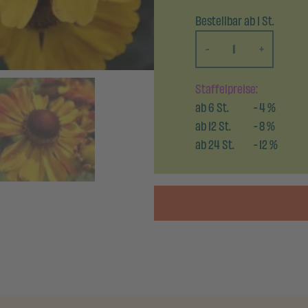
Bestellbar ab 1 St.
-
+
Staffelpreise:
ab
6
St.
-
4
%
ab
12
St.
-
8
%
ab
24
St.
-
12
%