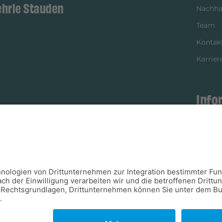
ehrle Stauden
Nachhal
Team
Kontak
Karrier
Info
istikpartner
Bezahl
Newsle
Verpac
Versan
Verfügb