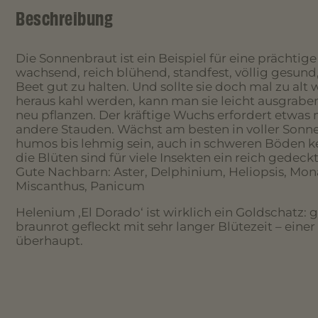
Beschreibung
Die Sonnenbraut ist ein Beispiel für eine prächtige
wachsend, reich blühend, standfest, völlig gesund,
Beet gut zu halten. Und sollte sie doch mal zu al
heraus kahl werden, kann man sie leicht ausgrabe
neu pflanzen. Der kräftige Wuchs erfordert etwas
andere Stauden. Wächst am besten in voller Sonne
humos bis lehmig sein, auch in schweren Böden k
die Blüten sind für viele Insekten ein reich gedeckt
Gute Nachbarn: Aster, Delphinium, Heliopsis, Mona
Miscanthus, Panicum
Helenium ‚El Dorado‘ ist wirklich ein Goldschatz: g
braunrot gefleckt mit sehr langer Blütezeit – eine
überhaupt.