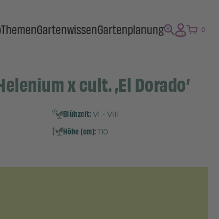
p
Themen
Gartenwissen
Gartenplanung
0
elenium x cult. ‚El Dorado‘
Blühzeit:
VI - VIII
Höhe (cm):
110