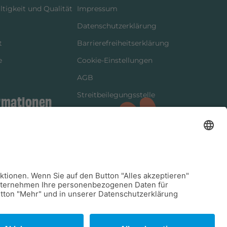
tigkeit und Qualität
Impressum
Datenschutzerklärung
t
Barrierefreiheitserklärung
e
Cookie-Einstellungen
AGB
Streitbeilegungsstelle
rmationen
Vertrag widerrufen
ung
tter
kung
dinformationen
arkeit/Verträglichkeit