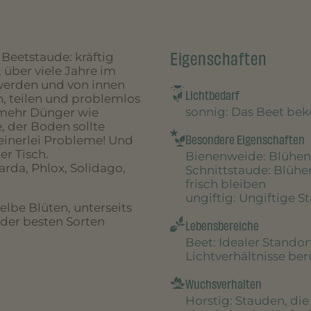
Eigenschaften
 Beetstaude: kräftig
 über viele Jahre im
t werden und von innen
Lichtbedarf
n, teilen und problemlos
sonnig
: Das Beet be
 mehr Dünger wie
, der Boden sollte
Besondere Eigenschaften
einerlei Probleme! Und
er Tisch.
Bienenweide
: Blühen
rda, Phlox, Solidago,
Schnittstaude
: Blühe
frisch bleiben
ungiftig
: Ungiftige S
elbe Blüten, unterseits
r der besten Sorten
Lebensbereiche
Beet
: Idealer Stando
Lichtverhältnisse be
Wuchsverhalten
Horstig
: Stauden, di