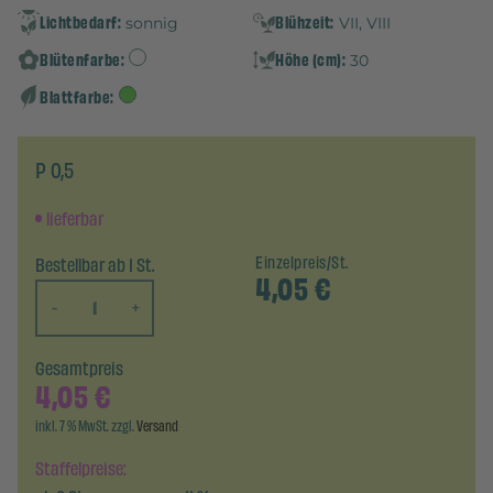
Lichtbedarf:
Blühzeit:
sonnig
VII, VIII
Blütenfarbe:
Höhe (cm):
30
Blattfarbe:
P 0,5
lieferbar
Bestellbar ab 1 St.
Einzelpreis/St.
4,05
€
-
+
Gesamtpreis
4,05
€
inkl. 7 % MwSt. zzgl.
Versand
Staffelpreise: