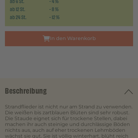
ab
6
St.
-
4
%
ab
12
St.
-
8
%
ab
24
St.
-
12
%
In den Warenkorb
Beschreibung
Strandflieder ist nicht nur am Strand zu verwenden.
Die weißen bis zartblauen Blüten sind sehr robust.
Die Staude eignet sich für trockene Stellen, dabei
machen ihr auch steinige und durchlässige Böden
nichts aus, auch auf eher trockenen Lehmböden
wächst sie gut. Sie ist völlig winterhart, blüht reich