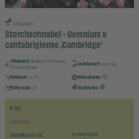
Stauden
Storchschnabel - Geranium x
cantabrigiense ‚Cambridge‘
Pflanzort:
Balkon/Terrasse,
Lichtbedarf:
sonnig
Garten/Beet
Blühzeit:
Blütenfarbe:
V, VI
Höhe (cm):
Blattfarbe:
25
P 0,5
lieferbar
Bestellbar ab 1 St.
Einzelpreis/St.