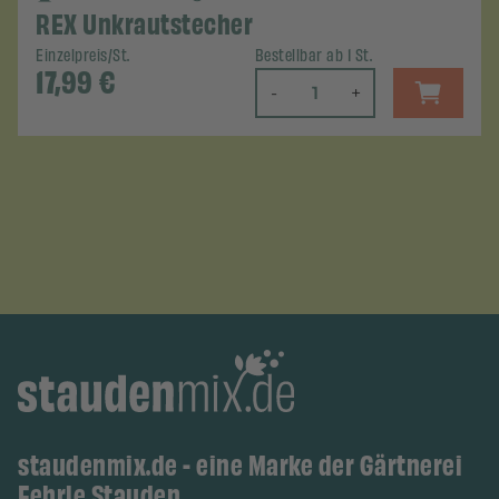
REX Unkrautstecher
Einzelpreis/St.
Bestellbar ab 1 St.
17,99
€
-
+
staudenmix.de - eine Marke der Gärtnerei
Fehrle Stauden