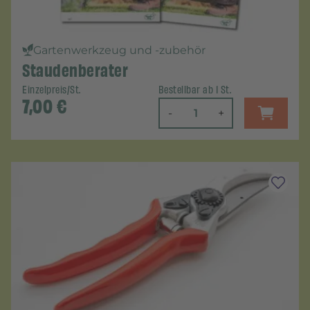
Gartenwerkzeug und -zubehör
Staudenberater
Einzelpreis/St.
Bestellbar ab 1 St.
7,00
€
-
+