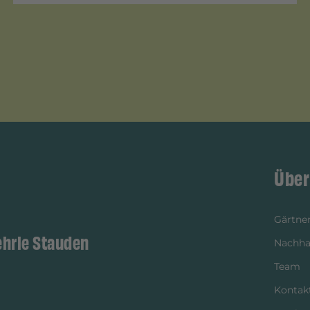
Über
Gärtner
ehrle Stauden
Nachhal
Team
Kontak