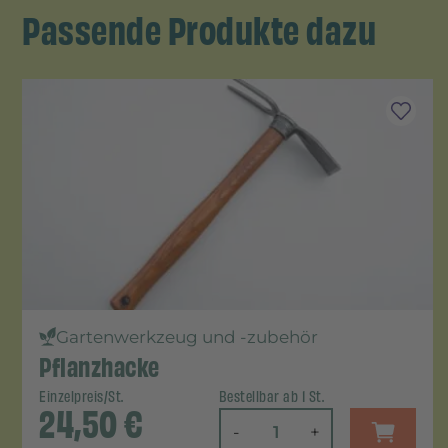
Passende Produkte dazu
Gartenwerkzeug und -zubehör
Pflanzhacke
Einzelpreis/St.
Bestellbar ab 1 St.
24,50
€
-
+