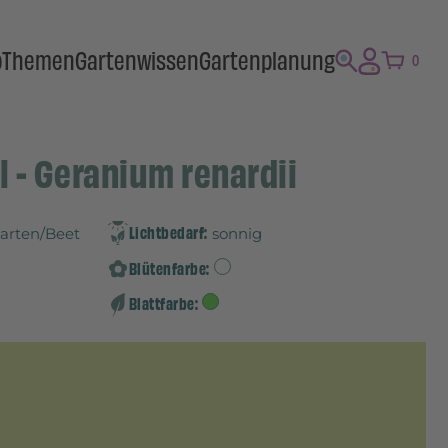
p
Themen
Gartenwissen
Gartenplanung
0
 - Geranium renardii
Lichtbedarf:
Garten/Beet
sonnig
Blütenfarbe:
Blattfarbe: