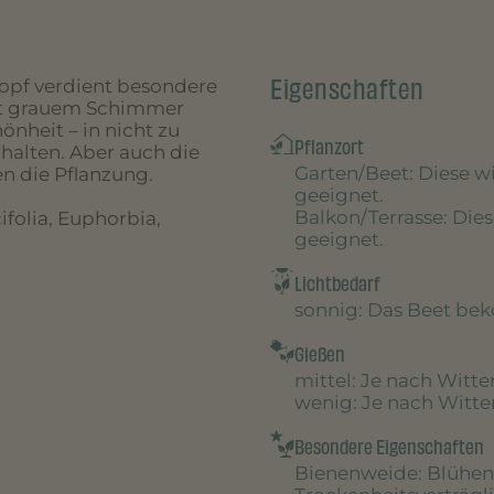
Eigenschaften
opf verdient besondere
mit grauem Schimmer
önheit – in nicht zu
Pflanzort
rhalten. Aber auch die
Garten/Beet
: Diese 
n die Pflanzung.
geeignet.
Balkon/Terrasse
: Die
folia, Euphorbia,
geeignet.
Lichtbedarf
sonnig
: Das Beet be
Gießen
mittel
: Je nach Witt
wenig
: Je nach Witt
Besondere Eigenschaften
Bienenweide
: Blühen