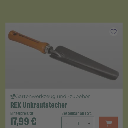
Gartenwerkzeug und -zubehör
REX Unkrautstecher
Einzelpreis/St.
Bestellbar ab 1 St.
17,99
€
-
+