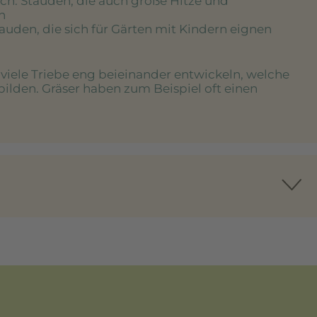
ich
: Stauden, die auch große Hitze und
n
tauden, die sich für Gärten mit Kindern eignen
e viele Triebe eng beieinander entwickeln, welche
bilden. Gräser haben zum Beispiel oft einen