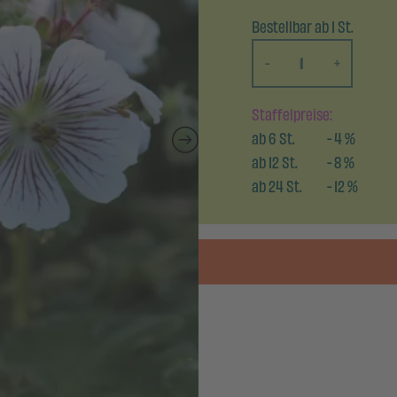
Bestellbar ab 1 St.
-
+
Staffelpreise:
ab
6
St.
-
4
%
ab
12
St.
-
8
%
ab
24
St.
-
12
%