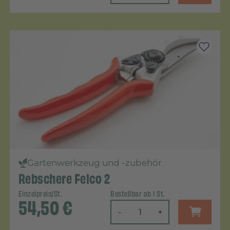
Gartenwerkzeug und -zubehör
Rebschere Felco 2
Einzelpreis/St.
Bestellbar ab 1 St.
54,50
€
-
+