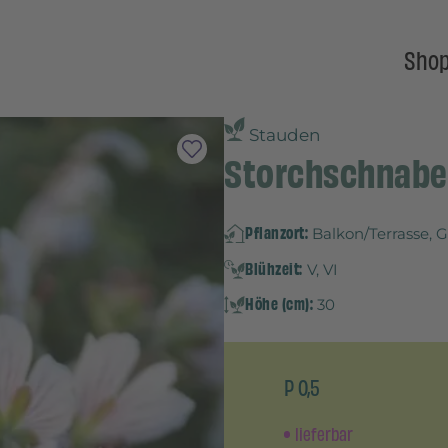
Sho
Stauden
Storchschnabel
Pflanzort:
Balkon/Terrasse, 
Blühzeit:
V, VI
Höhe (cm):
30
P 0,5
lieferbar