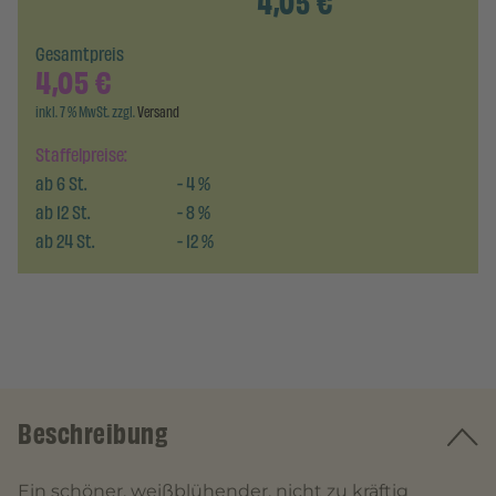
4,05
€
Gesamtpreis
4,05
€
inkl. 7 % MwSt. zzgl.
Versand
Staffelpreise:
ab
6
St.
-
4
%
ab
12
St.
-
8
%
ab
24
St.
-
12
%
Beschreibung
Ein schöner, weißblühender, nicht zu kräftig