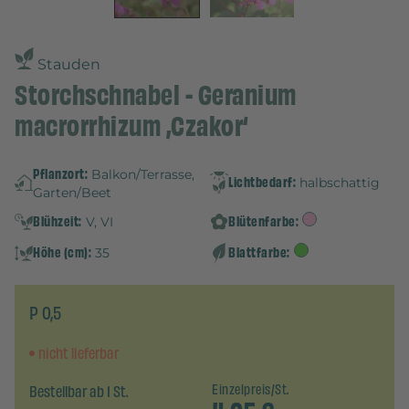
Stauden
Storchschnabel - Geranium
macrorrhizum ‚Czakor‘
Pflanzort:
Balkon/Terrasse,
Lichtbedarf:
halbschattig
Garten/Beet
Blühzeit:
Blütenfarbe:
V, VI
Höhe (cm):
Blattfarbe:
35
P 0,5
nicht lieferbar
Bestellbar ab 1 St.
Einzelpreis/St.