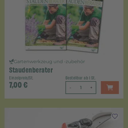
Gartenwerkzeug und -zubehör
Staudenberater
Einzelpreis/St.
Bestellbar ab 1 St.
7,00
€
-
+