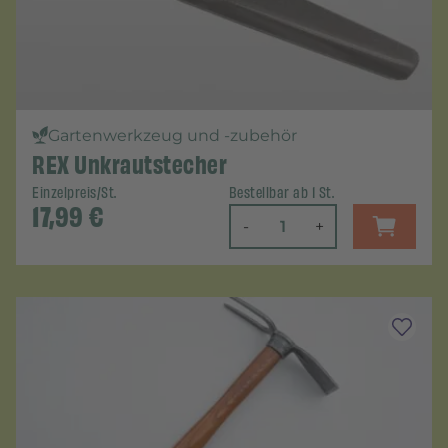
Gartenwerkzeug und -zubehör
REX Unkrautstecher
Einzelpreis/St.
Bestellbar ab 1 St.
17,99
€
-
+