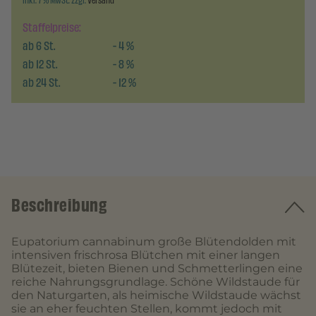
inkl. 7 % MwSt. zzgl.
Versand
Staffelpreise:
ab
6
St.
-
4
%
ab
12
St.
-
8
%
ab
24
St.
-
12
%
Beschreibung
Eupatorium cannabinum große Blütendolden mit
intensiven frischrosa Blütchen mit einer langen
Blütezeit, bieten Bienen und Schmetterlingen eine
reiche Nahrungsgrundlage. Schöne Wildstaude für
den Naturgarten, als heimische Wildstaude wächst
sie an eher feuchten Stellen, kommt jedoch mit