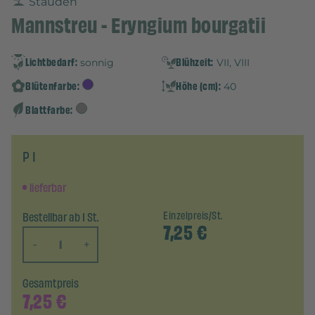
Stauden
Mannstreu - Eryngium bourgatii
Lichtbedarf:
Blühzeit:
sonnig
VII, VIII
Blütenfarbe:
Höhe (cm):
40
Blattfarbe:
P 1
lieferbar
Bestellbar ab 1 St.
Einzelpreis/St.
7,25
€
-
+
Gesamtpreis
7,25
€