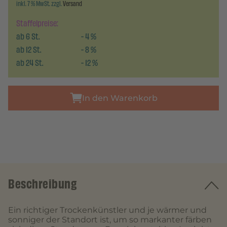
inkl. 7 % MwSt. zzgl.
Versand
Staffelpreise:
ab
6
St.
-
4
%
ab
12
St.
-
8
%
ab
24
St.
-
12
%
In den Warenkorb
Beschreibung
Ein richtiger Trockenkünstler und je wärmer und
sonniger der Standort ist, um so markanter färben