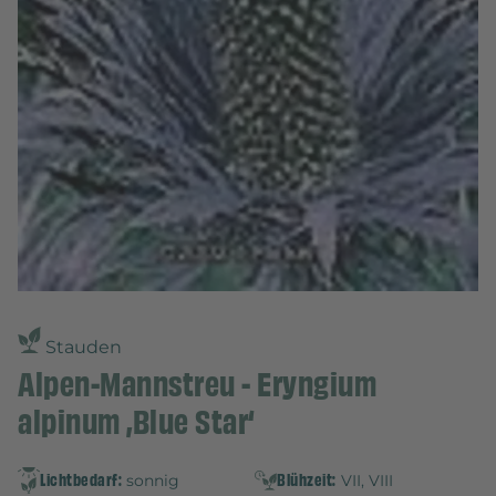
Stauden
Alpen-Mannstreu - Eryngium
alpinum ‚Blue Star‘
Lichtbedarf:
Blühzeit:
sonnig
VII, VIII