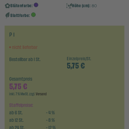
Blütenfarbe:
Höhe (cm):
80
Blattfarbe:
P 1
nicht lieferbar
Bestellbar ab 1 St.
Einzelpreis/St.
5,75
€
Gesamtpreis
5,75
€
inkl. 7 % MwSt. zzgl.
Versand
Staffelpreise:
ab
6
St.
-
4
%
ab
12
St.
-
8
%
ab
24
St.
-
12
%