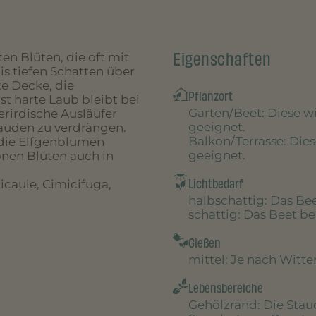
Eigenschaften
en Blüten, die oft mit
is tiefen Schatten über
te Decke, die
Pflanzort
t harte Laub bleibt bei
Garten/Beet
: Diese 
erirdische Ausläufer
geeignet.
tauden zu verdrängen.
Balkon/Terrasse
: Die
 die Elfgenblumen
geeignet.
nen Blüten auch in
Lichtbedarf
icaule, Cimicifuga,
halbschattig
: Das B
schattig
: Das Beet 
Gießen
mittel
: Je nach Witt
Lebensbereiche
Gehölzrand
: Die Sta