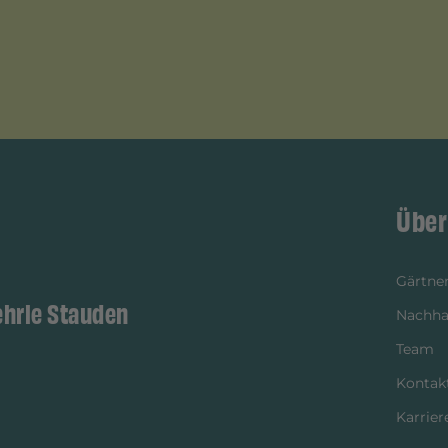
Über
Gärtner
ehrle Stauden
Nachhal
Team
Kontak
Karrier