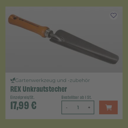
Gartenwerkzeug und -zubehör
REX Unkrautstecher
Einzelpreis/St.
Bestellbar ab 1 St.
17,99
€
-
+