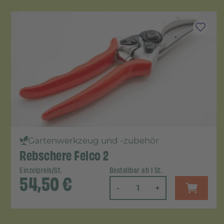
Gartenwerkzeug und -zubehör
Rebschere Felco 2
Einzelpreis/St.
Bestellbar ab 1 St.
54,50
€
-
+