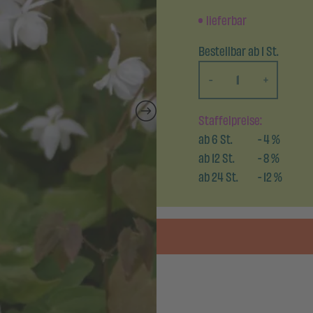
lieferbar
Bestellbar ab 1 St.
-
+
Staffelpreise:
ab
6
St.
-
4
%
ab
12
St.
-
8
%
ab
24
St.
-
12
%