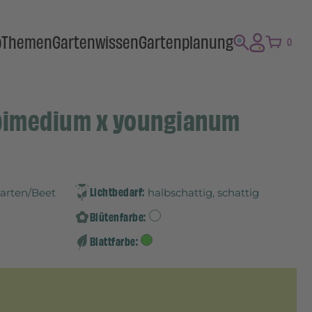
p
Themen
Gartenwissen
Gartenplanung
0
Epimedium x youngianum
Lichtbedarf:
Garten/Beet
halbschattig, schattig
Blütenfarbe:
Blattfarbe: