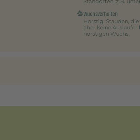
Standorten, z.B. unt
Wuchsverhalten
Horstig
: Stauden, di
aber keine Ausläufer 
horstigen Wuchs.