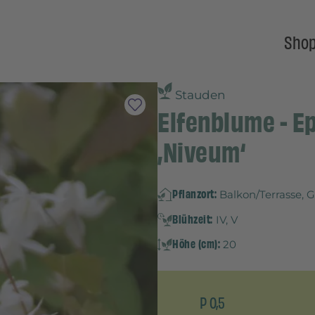
Sho
Stauden
Elfenblume - 
‚Niveum‘
Pflanzort:
Balkon/Terrasse, 
Blühzeit:
IV, V
Höhe (cm):
20
P 0,5