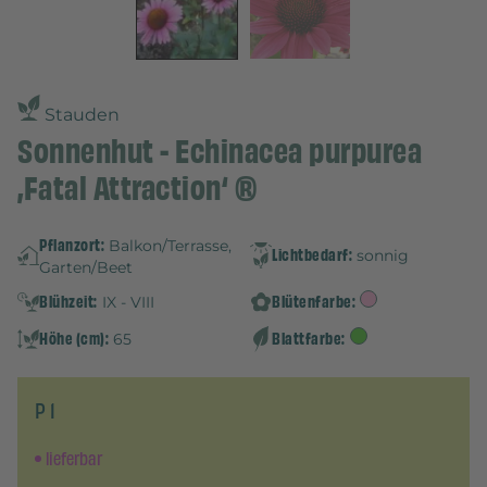
Stauden
Sonnenhut - Echinacea purpurea
‚Fatal Attraction‘ ®
Pflanzort:
Balkon/Terrasse,
Lichtbedarf:
sonnig
Garten/Beet
Blühzeit:
Blütenfarbe:
IX - VIII
Höhe (cm):
Blattfarbe:
65
P 1
lieferbar