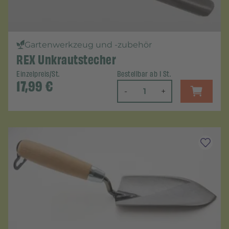
Gartenwerkzeug und -zubehör
REX Unkrautstecher
Einzelpreis/St.
Bestellbar ab 1 St.
17,99
€
-
+