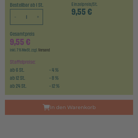
Bestellbar ab 1 St.
Einzelpreis/St.
9,55
€
-
+
Gesamtpreis
9,55
€
inkl. 7 % MwSt. zzgl.
Versand
Staffelpreise:
ab
6
St.
-
4
%
ab
12
St.
-
8
%
ab
24
St.
-
12
%
In den Warenkorb