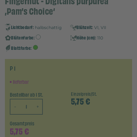
Fingerhut - Digitalis purpurea
‚Pam’s Choice‘
Lichtbedarf:
Blühzeit:
halbschattig
VI, VII
Blütenfarbe:
Höhe (cm):
110
Blattfarbe:
P 1
lieferbar
Bestellbar ab 1 St.
Einzelpreis/St.
5,75
€
-
+
Gesamtpreis
5,75
€