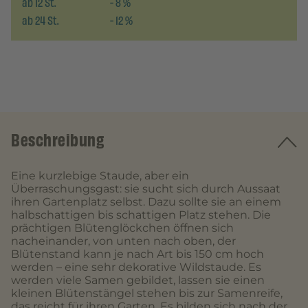
ab
12
St.
-
8
%
ab
24
St.
-
12
%
Beschreibung
Eine kurzlebige Staude, aber ein
Überraschungsgast: sie sucht sich durch Aussaat
ihren Gartenplatz selbst. Dazu sollte sie an einem
halbschattigen bis schattigen Platz stehen. Die
prächtigen Blütenglöckchen öffnen sich
nacheinander, von unten nach oben, der
Blütenstand kann je nach Art bis 150 cm hoch
werden – eine sehr dekorative Wildstaude. Es
werden viele Samen gebildet, lassen sie einen
kleinen Blütenstängel stehen bis zur Samenreife,
das reicht für ihren Garten. Es bilden sich nach der