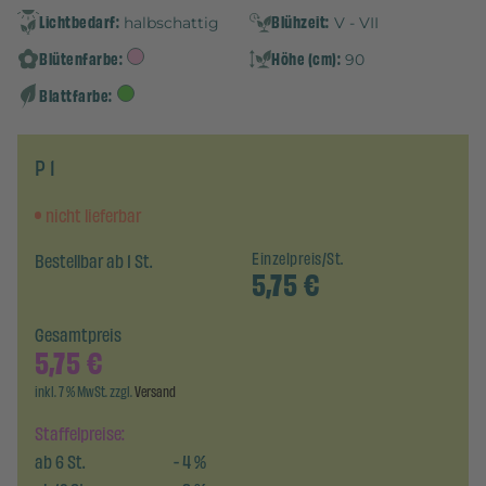
Lichtbedarf:
Blühzeit:
halbschattig
V - VII
Blütenfarbe:
Höhe (cm):
90
Blattfarbe:
P 1
nicht lieferbar
Bestellbar ab 1 St.
Einzelpreis/St.
5,75
€
Gesamtpreis
5,75
€
inkl. 7 % MwSt. zzgl.
Versand
Staffelpreise:
ab
6
St.
-
4
%