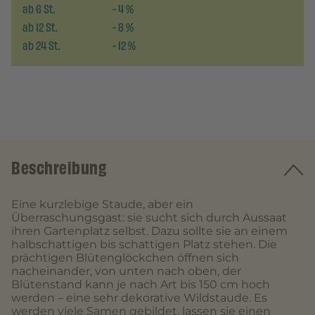
ab
6
St.
-
4
%
ab
12
St.
-
8
%
ab
24
St.
-
12
%
Beschreibung
Eine kurzlebige Staude, aber ein
Überraschungsgast: sie sucht sich durch Aussaat
ihren Gartenplatz selbst. Dazu sollte sie an einem
halbschattigen bis schattigen Platz stehen. Die
prächtigen Blütenglöckchen öffnen sich
nacheinander, von unten nach oben, der
Blütenstand kann je nach Art bis 150 cm hoch
werden – eine sehr dekorative Wildstaude. Es
werden viele Samen gebildet, lassen sie einen