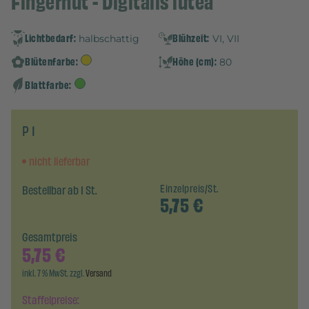
Fingerhut - Digitalis lutea
Lichtbedarf:
Blühzeit:
halbschattig
VI, VII
Blütenfarbe:
Höhe (cm):
80
Blattfarbe:
P 1
nicht lieferbar
Bestellbar ab 1 St.
Einzelpreis/St.
5,75
€
Gesamtpreis
5,75
€
inkl. 7 % MwSt. zzgl.
Versand
Staffelpreise: