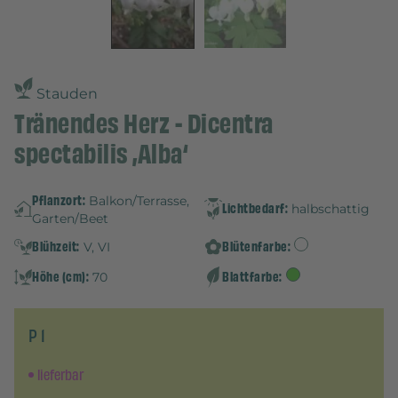
Stauden
Tränendes Herz - Dicentra
spectabilis ‚Alba‘
Pflanzort:
Balkon/Terrasse,
Lichtbedarf:
halbschattig
Garten/Beet
Blühzeit:
Blütenfarbe:
V, VI
Höhe (cm):
Blattfarbe:
70
P 1
lieferbar