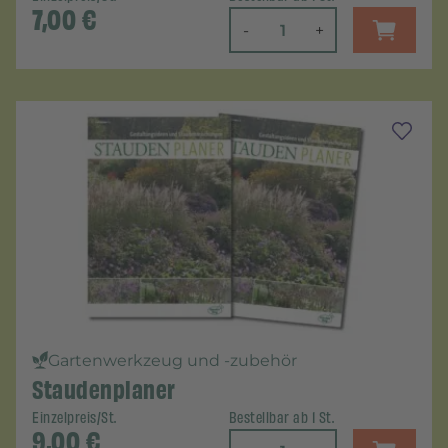
7,00
€
-
+
Gartenwerkzeug und -zubehör
Staudenplaner
Einzelpreis/St.
Bestellbar ab 1 St.
9,00
€