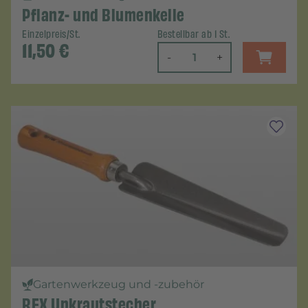
Pflanz- und Blumenkelle
Einzelpreis/St.
Bestellbar ab 1 St.
11,50
€
-
+
Gartenwerkzeug und -zubehör
REX Unkrautstecher