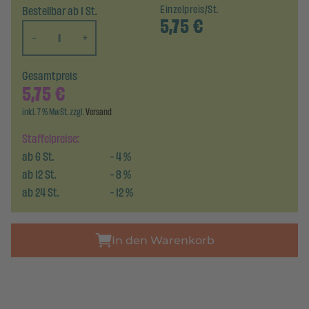
Bestellbar ab 1 St.
Einzelpreis/St.
5,75
€
-
+
Gesamtpreis
5,75
€
inkl. 7 % MwSt. zzgl.
Versand
Staffelpreise:
ab
6
St.
-
4
%
ab
12
St.
-
8
%
ab
24
St.
-
12
%
In den Warenkorb