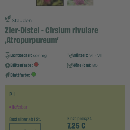
Stauden
Zier-Distel - Cirsium rivulare
‚Atropurpureum‘
Lichtbedarf:
Blühzeit:
sonnig
VI - VIII
Blütenfarbe:
Höhe (cm):
80
Blattfarbe:
P 1
lieferbar
Bestellbar ab 1 St.
Einzelpreis/St.
7,25
€