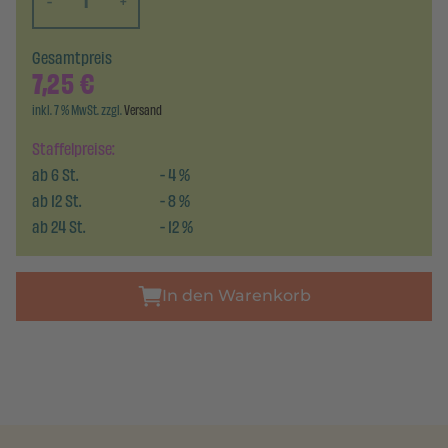
-
+
Gesamtpreis
7,25
€
inkl. 7 % MwSt. zzgl.
Versand
Staffelpreise:
ab
6
St.
-
4
%
ab
12
St.
-
8
%
ab
24
St.
-
12
%
In den Warenkorb