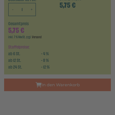
5,75
€
-
+
Gesamtpreis
5,75
€
inkl. 7 % MwSt. zzgl.
Versand
Staffelpreise:
ab
6
St.
-
4
%
ab
12
St.
-
8
%
ab
24
St.
-
12
%
In den Warenkorb