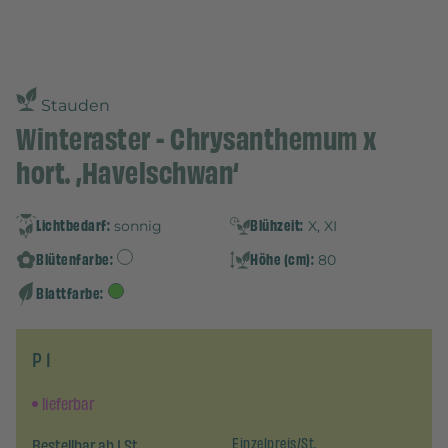
Stauden
Winteraster - Chrysanthemum x
hort. ‚Havelschwan‘
Lichtbedarf:
Blühzeit:
sonnig
X, XI
Blütenfarbe:
Höhe (cm):
80
Blattfarbe:
P 1
lieferbar
Bestellbar ab 1 St.
Einzelpreis/St.