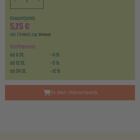
-
+
Gesamtpreis
5,75
€
inkl. 7 % MwSt. zzgl.
Versand
Staffelpreise:
ab
6
St.
-
4
%
ab
12
St.
-
8
%
ab
24
St.
-
12
%
In den Warenkorb