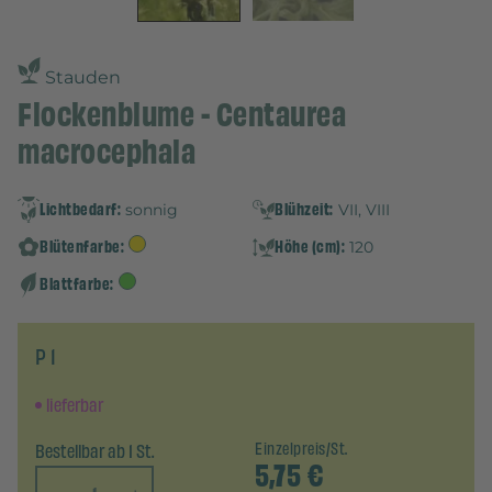
Stauden
Flockenblume - Centaurea
macrocephala
Lichtbedarf:
Blühzeit:
sonnig
VII, VIII
Blütenfarbe:
Höhe (cm):
120
Blattfarbe:
P 1
lieferbar
Bestellbar ab 1 St.
Einzelpreis/St.
5,75
€